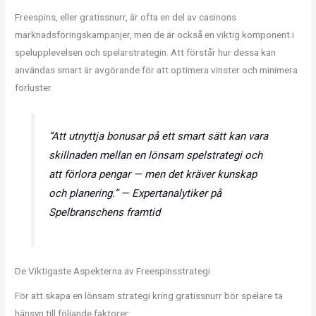
Freespins, eller gratissnurr, är ofta en del av casinons
marknadsföringskampanjer, men de är också en viktig komponent i
spelupplevelsen och spelarstrategin. Att förstår hur dessa kan
användas smart är avgörande för att optimera vinster och minimera
förluster.
“Att utnyttja bonusar på ett smart sätt kan vara
skillnaden mellan en lönsam spelstrategi och
att förlora pengar — men det kräver kunskap
och planering.” — Expertanalytiker på
Spelbranschens framtid
De Viktigaste Aspekterna av Freespinsstrategi
För att skapa en lönsam strategi kring gratissnurr bör spelare ta
hänsyn till följande faktorer: