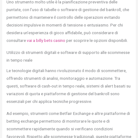
Uno strumento molto utile è la pianificazione preventiva delle
puntate, con l’uso di tabelle o software di gestione del bankroll, che
permettono di mantenere il controllo delle operazioni evitando
decisioni impulsive in momenti di tensione o entusiasmo. Per chi
desidera un’esperienza di gioco affidabile, può considerare di
consultare
vai a billy bets casino
per scoprire le opzioni disponibili.
Utilizzo di strumenti digitali e software di supporto alle scommesse
in tempo reale
Le tecnologie digitali hanno rivoluzionato il modo di scommettere,
offrendo strumenti di analisi, monitoraggio e automazione. Tra
questi, software di cash-out in tempo reale, sistemi di alert basati su
variazioni di quota e piattaforme di gestione del bankroll sono
essenziali per chi applica tecniche progressive.
Ad esempio, strumenti come Betfair Exchange e altre piattaforme di
betting exchange permettono di monitorare le quote e di
scommettere rapidamente quando si verificano condizioni
favorevoli. Rispetto alle scommesse tradizionali, queste piattaforme