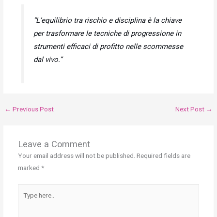
“L’equilibrio tra rischio e disciplina è la chiave
per trasformare le tecniche di progressione in
strumenti efficaci di profitto nelle scommesse
dal vivo.”
←
Previous Post
Next Post
→
Leave a Comment
Your email address will not be published.
Required fields are
marked
*
Type
here..