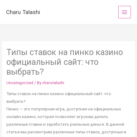
Skip
to
Charu Talashi
content
Типы ставок на пинко казино
официальный сайт: что
выбрать?
Uncategorized
/ By
charutalashi
Типы ставок на пинко казино официальный сайт: что
выбрать?
Пинко — это популярная игра, доступная на официальных
онлайн-казино, которая позволяет игрокам делать
различные ставки и заработать реальные деньги. В данной
статье мы рассмотрим различные типы ставок, доступные в