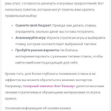
ваш опыт, готовность рискнуть и игровых предпочтений. Вот
несколько советов, которые могут помочь вам сделать
правильный выбор:
Оцените свой бюджет:
Прежде чем делать ставки,
определите, сколько денег вы готовы потратить.
Анализируйте игру:
Изучите стратегии игры и выбирайте
ставку, которая соответствует выбранной тактике.
Пробуйте разные варианты:
Не бойтесь
экспериментировать с разными типами ставок, чтобы
найти наиболее подходящий для себя.
Кроме того, для более глубокого понимания ставок и их
эффектов вы можете обратиться к мнению экспертов.
Например,
покерный чемпион Фил Хельмут
делится многими
своими стратегиями и обучающими материалами по игре в
казино.
Полезная информация об онлайн-казино