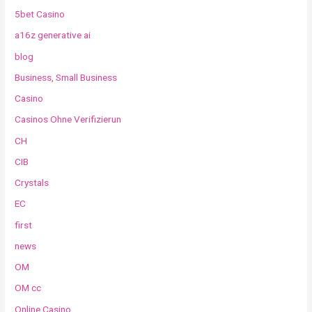
5bet Casino
a16z generative ai
blog
Business, Small Business
Casino
Casinos Ohne Verifizierun
CH
CIB
Crystals
EC
first
news
OM
OM cc
Online Casino