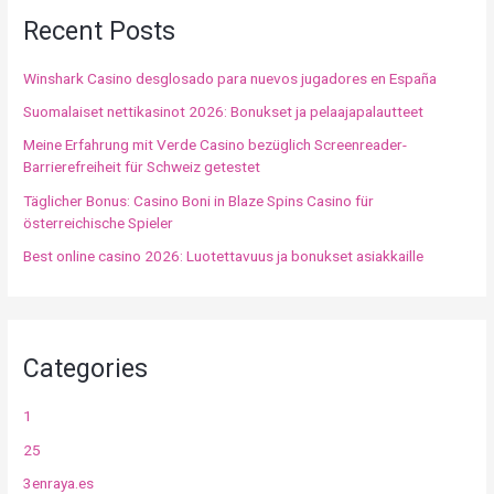
Recent Posts
Winshark Casino desglosado para nuevos jugadores en España
Suomalaiset nettikasinot 2026: Bonukset ja pelaajapalautteet
Meine Erfahrung mit Verde Casino bezüglich Screenreader-
Barrierefreiheit für Schweiz getestet
Täglicher Bonus: Casino Boni in Blaze Spins Casino für
österreichische Spieler
Best online casino 2026: Luotettavuus ja bonukset asiakkaille
Categories
1
25
3enraya.es