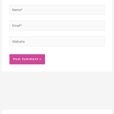
Name*
Email*
Website