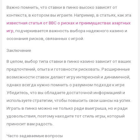
Важно помнить, что ставки в пинко высоко зависят от
контекста, в котором вы играете. Например, в статьях, как эта
известная статья от BBC о рисках и преимуществах азартных
игр
, подчеркивается важность выбора надежного казино и
осознания рисков, связанных с игрой.
Заключение
В целом, выбор типа ставки в пинко казино зависит от ваших
предпочтений, опыта и готовности рисковать. Расширенные
возможности ставок делают игру интересной и динамичной,
однако всегда нужно помнить о разумном подходе к игре.
Убедитесь, что вы обладаете достаточной информацией и
используете стратегии, чтобы повысить свои шансы на успех.
Играть в пинко можно не только ради выигрыша, но и ради
удовольствия, поэтому находите тот стиль игры, который
приносит вам радость.
Часто задаваемые вопросы