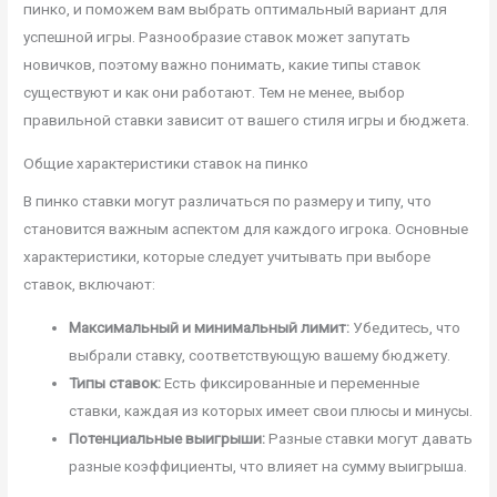
пинко, и поможем вам выбрать оптимальный вариант для
успешной игры. Разнообразие ставок может запутать
новичков, поэтому важно понимать, какие типы ставок
существуют и как они работают. Тем не менее, выбор
правильной ставки зависит от вашего стиля игры и бюджета.
Общие характеристики ставок на пинко
В пинко ставки могут различаться по размеру и типу, что
становится важным аспектом для каждого игрока. Основные
характеристики, которые следует учитывать при выборе
ставок, включают:
Максимальный и минимальный лимит:
Убедитесь, что
выбрали ставку, соответствующую вашему бюджету.
Типы ставок:
Есть фиксированные и переменные
ставки, каждая из которых имеет свои плюсы и минусы.
Потенциальные выигрыши:
Разные ставки могут давать
разные коэффициенты, что влияет на сумму выигрыша.