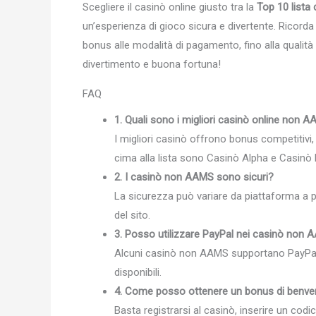
Scegliere il casinò online giusto tra la
Top 10 lista 
un’esperienza di gioco sicura e divertente. Ricorda 
bonus alle modalità di pagamento, fino alla qualità
divertimento e buona fortuna!
FAQ
1. Quali sono i migliori casinò online non AA
I migliori casinò offrono bonus competitivi, 
cima alla lista sono Casinò Alpha e Casinò 
2. I casinò non AAMS sono sicuri?
La sicurezza può variare da piattaforma a pi
del sito.
3. Posso utilizzare PayPal nei casinò non
Alcuni casinò non AAMS supportano PayPal e 
disponibili.
4. Come posso ottenere un bonus di benve
Basta registrarsi al casinò, inserire un cod