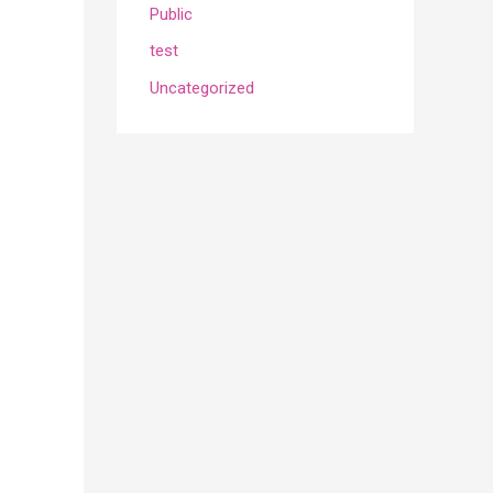
Public
test
Uncategorized