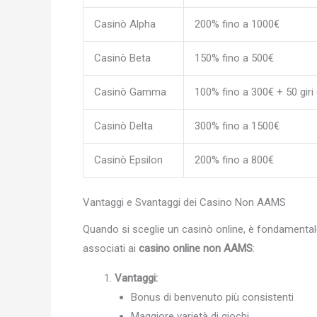
Casinò Alpha
200% fino a 1000€
Casinò Beta
150% fino a 500€
Casinò Gamma
100% fino a 300€ + 50 giri 
Casinò Delta
300% fino a 1500€
Casinò Epsilon
200% fino a 800€
Vantaggi e Svantaggi dei Casino Non AAMS
Quando si sceglie un casinò online, è fondamentale
associati ai
casino online non AAMS
:
Vantaggi:
Bonus di benvenuto più consistenti
Maggiore varietà di giochi