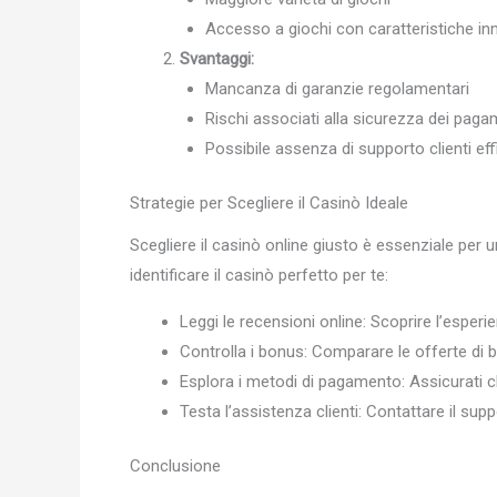
Accesso a giochi con caratteristiche in
Svantaggi:
Mancanza di garanzie regolamentari
Rischi associati alla sicurezza dei paga
Possibile assenza di supporto clienti eff
Strategie per Scegliere il Casinò Ideale
Scegliere il casinò online giusto è essenziale per u
identificare il casinò perfetto per te:
Leggi le recensioni online: Scoprire l’esperie
Controlla i bonus: Comparare le offerte di 
Esplora i metodi di pagamento: Assicurati ch
Testa l’assistenza clienti: Contattare il supp
Conclusione