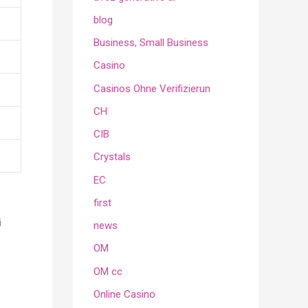
blog
Business, Small Business
Casino
Casinos Ohne Verifizierun
CH
CIB
Crystals
EC
first
i
news
OM
OM cc
Online Casino