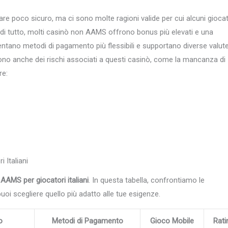
e poco sicuro, ma ci sono molte ragioni valide per cui alcuni giocat
a di tutto, molti casinò non AAMS offrono bonus più elevati e una
entano metodi di pagamento più flessibili e supportano diverse valute
 sono anche dei rischi associati a questi casinò, come la mancanza di
re:
 Italiani
 AAMS per giocatori italiani
. In questa tabella, confrontiamo le
puoi scegliere quello più adatto alle tue esigenze.
o
Metodi di Pagamento
Gioco Mobile
Rati