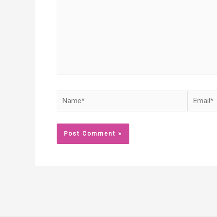
Name*
Email*