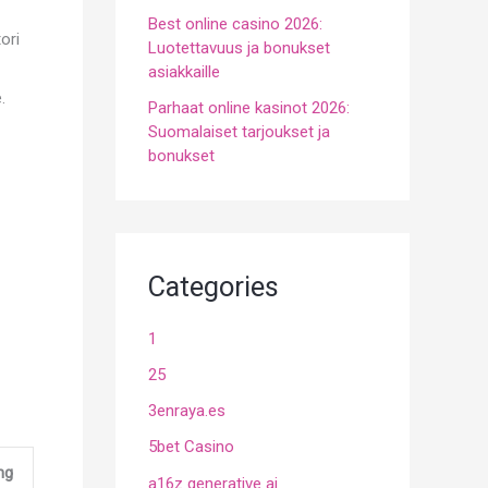
Best online casino 2026:
ori
Luotettavuus ja bonukset
asiakkaille
.
Parhaat online kasinot 2026:
Suomalaiset tarjoukset ja
bonukset
Categories
1
25
3enraya.es
5bet Casino
ng
a16z generative ai