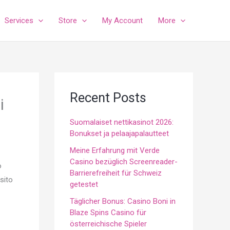
Services
Store
My Account
More
Recent Posts
i
Suomalaiset nettikasinot 2026:
Bonukset ja pelaajapalautteet
Meine Erfahrung mit Verde
Casino bezüglich Screenreader-
o
Barrierefreiheit für Schweiz
 sito
getestet
Täglicher Bonus: Casino Boni in
Blaze Spins Casino für
österreichische Spieler