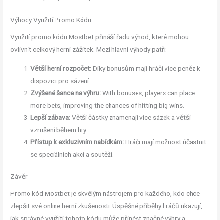
Výhody Využití Promo Kódu
Využití promo kódu Mostbet přináší řadu výhod, které mohou
ovlivnit celkový herní zážitek. Mezi hlavní výhody patří:
Větší herní rozpočet:
Díky bonusům mají hráči více peněz k
dispozici pro sázení.
Zvýšené šance na výhru:
With bonuses, players can place
more bets, improving the chances of hitting big wins.
Lepší zábava:
Větší částky znamenají více sázek a větší
vzrušení během hry.
Přístup k exkluzivním nabídkám:
Hráči mají možnost účastnit
se speciálních akcí a soutěží.
Závěr
Promo kód Mostbet je skvělým nástrojem pro každého, kdo chce
zlepšit své online herní zkušenosti. Úspěšné příběhy hráčů ukazují,
jak správné využití tohoto kódu může přinést značné výhry a