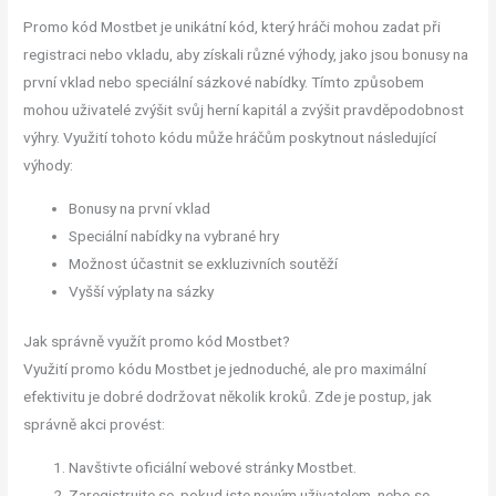
Promo kód Mostbet je unikátní kód, který hráči mohou zadat při
registraci nebo vkladu, aby získali různé výhody, jako jsou bonusy na
první vklad nebo speciální sázkové nabídky. Tímto způsobem
mohou uživatelé zvýšit svůj herní kapitál a zvýšit pravděpodobnost
výhry. Využití tohoto kódu může hráčům poskytnout následující
výhody:
Bonusy na první vklad
Speciální nabídky na vybrané hry
Možnost účastnit se exkluzivních soutěží
Vyšší výplaty na sázky
Jak správně využít promo kód Mostbet?
Využití promo kódu Mostbet je jednoduché, ale pro maximální
efektivitu je dobré dodržovat několik kroků. Zde je postup, jak
správně akci provést:
Navštivte oficiální webové stránky Mostbet.
Zaregistrujte se, pokud jste novým uživatelem, nebo se