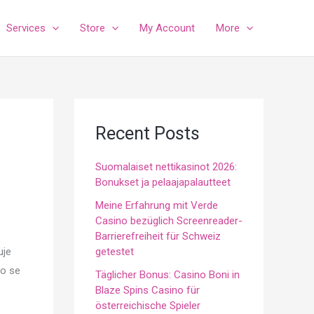
Services
Store
My Account
More
Recent Posts
Suomalaiset nettikasinot 2026:
Bonukset ja pelaajapalautteet
Meine Erfahrung mit Verde
Casino bezüglich Screenreader-
Barrierefreiheit für Schweiz
uje
getestet
ho se
Täglicher Bonus: Casino Boni in
Blaze Spins Casino für
österreichische Spieler