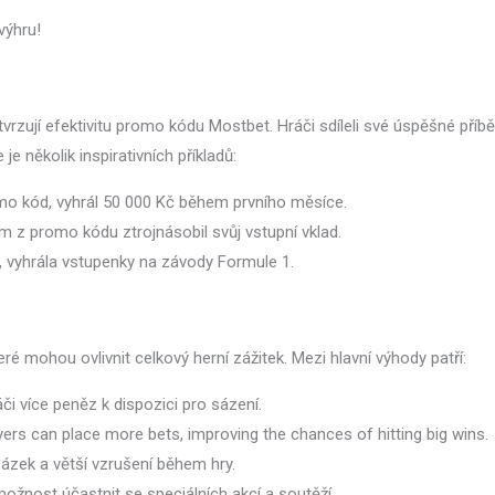
výhru!
vrzují efektivitu promo kódu Mostbet. Hráči sdíleli své úspěšné příbě
je několik inspirativních příkladů:
romo kód, vyhrál 50 000 Kč během prvního měsíce.
m z promo kódu ztrojnásobil svůj vstupní vklad.
e, vyhrála vstupenky na závody Formule 1.
ré mohou ovlivnit celkový herní zážitek. Mezi hlavní výhody patří:
i více peněz k dispozici pro sázení.
ers can place more bets, improving the chances of hitting big wins.
ázek a větší vzrušení během hry.
ožnost účastnit se speciálních akcí a soutěží.