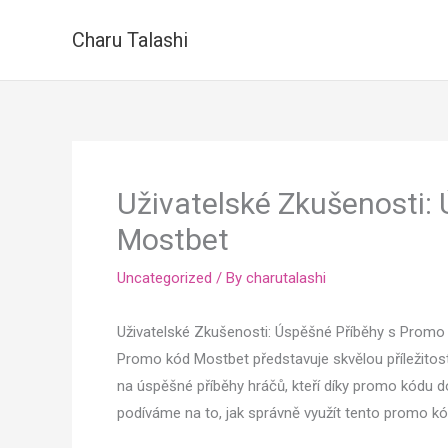
Skip
Charu Talashi
to
content
Uživatelské Zkušenosti:
Mostbet
Uncategorized
/ By
charutalashi
Uživatelské Zkušenosti: Úspěšné Příběhy s Prom
Promo kód Mostbet představuje skvělou příležitost
na úspěšné příběhy hráčů, kteří díky promo kódu do
podíváme na to, jak správně využít tento promo k