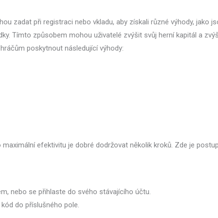
ou zadat při registraci nebo vkladu, aby získali různé výhody, jako j
dky. Tímto způsobem mohou uživatelé zvýšit svůj herní kapitál a zvýš
hráčům poskytnout následující výhody:
maximální efektivitu je dobré dodržovat několik kroků. Zde je postup
em, nebo se přihlaste do svého stávajícího účtu.
o kód do příslušného pole.