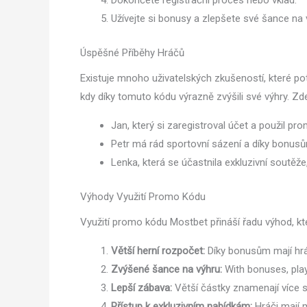
Dokončete registrační proces nebo vklad.
Užívejte si bonusy a zlepšete své šance na 
Úspěšné Příběhy Hráčů
Existuje mnoho uživatelských zkušeností, které pot
kdy díky tomuto kódu výrazně zvýšili své výhry. Zde 
Jan, který si zaregistroval účet a použil p
Petr má rád sportovní sázení a díky bonusů
Lenka, která se účastnila exkluzivní soutěž
Výhody Využití Promo Kódu
Využití promo kódu Mostbet přináší řadu výhod, kte
Větší herní rozpočet:
Díky bonusům mají hráč
Zvýšené šance na výhru:
With bonuses, play
Lepší zábava:
Větší částky znamenají více s
Přístup k exkluzivním nabídkám:
Hráči mají m