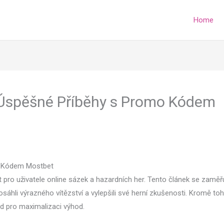
Home
 Úspěšné Příběhy s Promo Kódem
o Kódem Mostbet
 pro uživatele online sázek a hazardních her. Tento článek se zaměř
sáhli výrazného vítězství a vylepšili své herní zkušenosti. Kromě to
ód pro maximalizaci výhod.