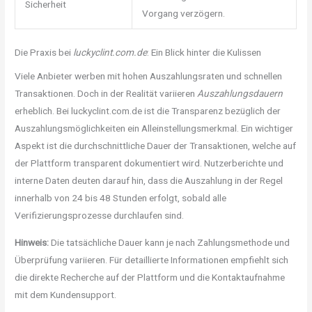
Sicherheit
Vorgang verzögern.
Die Praxis bei
luckyclint.com.de
: Ein Blick hinter die Kulissen
Viele Anbieter werben mit hohen Auszahlungsraten und schnellen
Transaktionen. Doch in der Realität variieren
Auszahlungsdauern
erheblich. Bei luckyclint.com.de ist die Transparenz bezüglich der
Auszahlungsmöglichkeiten ein Alleinstellungsmerkmal. Ein wichtiger
Aspekt ist die durchschnittliche Dauer der Transaktionen, welche auf
der Plattform transparent dokumentiert wird. Nutzerberichte und
interne Daten deuten darauf hin, dass die Auszahlung in der Regel
innerhalb von 24 bis 48 Stunden erfolgt, sobald alle
Verifizierungsprozesse durchlaufen sind.
Hinweis:
Die tatsächliche Dauer kann je nach Zahlungsmethode und
Überprüfung variieren. Für detaillierte Informationen empfiehlt sich
die direkte Recherche auf der Plattform und die Kontaktaufnahme
mit dem Kundensupport.