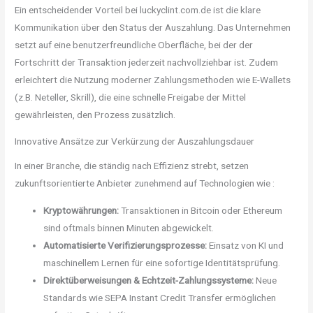
Ein entscheidender Vorteil bei luckyclint.com.de ist die klare
Kommunikation über den Status der Auszahlung. Das Unternehmen
setzt auf eine benutzerfreundliche Oberfläche, bei der der
Fortschritt der Transaktion jederzeit nachvollziehbar ist. Zudem
erleichtert die Nutzung moderner Zahlungsmethoden wie E-Wallets
(z.B. Neteller, Skrill), die eine schnelle Freigabe der Mittel
gewährleisten, den Prozess zusätzlich.
Innovative Ansätze zur Verkürzung der Auszahlungsdauer
In einer Branche, die ständig nach Effizienz strebt, setzen
zukunftsorientierte Anbieter zunehmend auf Technologien wie :
Kryptowährungen:
Transaktionen in Bitcoin oder Ethereum
sind oftmals binnen Minuten abgewickelt.
Automatisierte Verifizierungsprozesse:
Einsatz von KI und
maschinellem Lernen für eine sofortige Identitätsprüfung.
Direktüberweisungen & Echtzeit-Zahlungssysteme:
Neue
Standards wie SEPA Instant Credit Transfer ermöglichen