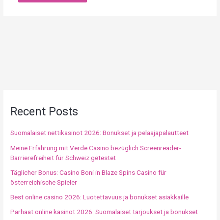
Recent Posts
Suomalaiset nettikasinot 2026: Bonukset ja pelaajapalautteet
Meine Erfahrung mit Verde Casino bezüglich Screenreader-
Barrierefreiheit für Schweiz getestet
Täglicher Bonus: Casino Boni in Blaze Spins Casino für
österreichische Spieler
Best online casino 2026: Luotettavuus ja bonukset asiakkaille
Parhaat online kasinot 2026: Suomalaiset tarjoukset ja bonukset