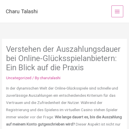
Skip
to
Charu Talashi
content
Verstehen der Auszahlungsdauer
bei Online-Glücksspielanbietern:
Ein Blick auf die Praxis
Uncategorized
/ By
charutalashi
In der dynamischen Welt der Online-Glücksspiele sind schnelle und
zuverlässige Auszahlungen ein entscheidendes Kriterium für das
Vertrauen und die Zufriedenheit der Nutzer. Während der
Registrierung und des Spielens im virtuellen Casino stehen Spieler
immer wieder vor der Frage:
Wie lange dauert es, bis die Auszahlung
auf meinem Konto gutgeschrieben wird?
Dieser Aspekt ist nicht nur