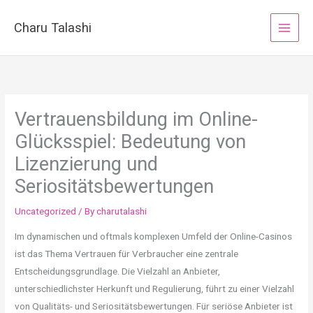
Skip
to
Charu Talashi
content
Vertrauensbildung im Online-
Glücksspiel: Bedeutung von
Lizenzierung und
Seriositätsbewertungen
Uncategorized
/ By
charutalashi
Im dynamischen und oftmals komplexen Umfeld der Online-Casinos
ist das Thema Vertrauen für Verbraucher eine zentrale
Entscheidungsgrundlage. Die Vielzahl an Anbieter,
unterschiedlichster Herkunft und Regulierung, führt zu einer Vielzahl
von Qualitäts- und Seriositätsbewertungen. Für seriöse Anbieter ist