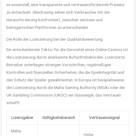
es essenziell, eine transparente und vertrauensfördernde Präsenz
zu entwickeln. Gleichzeitig sehen sich Verbraucher mit der
Herausforderung konfrontiert, zwischen seriösen und
betrügerischen Plattformen zu unterscheiden.
Die Rolle der Lizenzierung bei der Qualitätsbewertung
Ein entscheidender Faktor für die Seriosität eines Online-Casinos ist
die Lizenzierung durch anerkannte Aufsichtsbehörden. Lizenzierte
Betreiber unterliegen strengen Vorschriften, regelmäßigen
Kontrollen und finanziellen Sicherheiten, die die Spielintegrität und
den Schutz der Spieler gewährleisten. In Europa ist beispielsweise
die Lizenzierung durch die Malta Gaming Authority (MGA) oder die
UK Gambling Commission (UKGC) ein Gütesiegel, das Vertrauen
schafft.
Lizenzgeber
Gültigkeitsbereich
Vertrauenssignal
Malta
Hohe