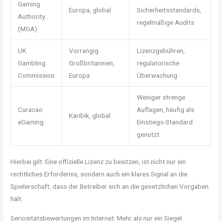
Gaming
Europa, global
Sicherheitsstandards,
Authority
regelmäßige Audits
(MGA)
UK
Vorrangig
Lizenzgebühren,
Gambling
Großbritannien,
regulatorische
Commission
Europa
Überwachung
Weniger strenge
Curacao
Auflagen, häufig als
Karibik, global
eGaming
Einstiegs-Standard
genutzt
Hierbei gilt: Eine offizielle Lizenz zu besitzen, ist nicht nur ein
rechtliches Erfordernis, sondern auch ein klares Signal an die
Spielerschaft, dass der Betreiber sich an die gesetzlichen Vorgaben
hält.
Seriositätsbewertungen im Internet: Mehr als nur ein Siegel