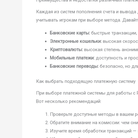
Преимущества и недостатки различных плате
Каждая из систем пополнения счета и вывода 
учитывать игрокам при выборе метода. Давайт
Банковские карты:
быстрые транзакции, 
Электронные кошельки:
высокая скорост
Криптовалюты:
высокая степень анонимн
Мобильные платежи:
доступность и прос
Банковские переводы:
безопасно, но дл
Как выбрать подходящую платежную систему
При выборе платежной системы для работы с 
Вот несколько рекомендаций:
Проверьте доступные методы в вашем р
Обратите внимание на комиссии: чем они
Изучите время обработки транзакций —