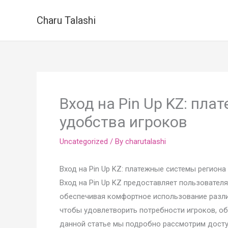
Skip
Charu Talashi
to
content
Вход на Pin Up KZ: пл
удобства игроков
Uncategorized
/ By
charutalashi
Вход на Pin Up KZ: платежные системы региона
Вход на Pin Up KZ предоставляет пользовател
обеспечивая комфортное использование различ
чтобы удовлетворить потребности игроков, об
данной статье мы подробно рассмотрим досту