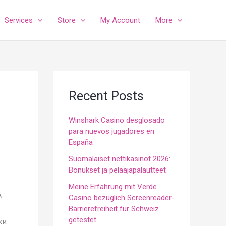
Services
Store
My Account
More
Recent Posts
Winshark Casino desglosado
para nuevos jugadores en
España
Suomalaiset nettikasinot 2026:
Bonukset ja pelaajapalautteet
Meine Erfahrung mit Verde
,
Casino bezüglich Screenreader-
Barrierefreiheit für Schweiz
getestet
ки.