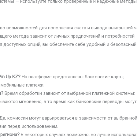
истемы — используйте только проверенные и надежные методы
ство возможностей для пополнения счета и вывода выигрышей ч
щего метода зависит от личных предпочтений и потребностей
я доступных опций, вы обеспечите себе удобный и безопасный
in Up KZ?
На платформе представлены банковские карты,
 мобильные платежи.
и?
Время обработки зависит от выбранной платежной системы:
ваются мгновенно, в то время как банковские переводы могут
Да, комиссии могут варьироваться в зависимости от выбранно
вия перед использованием.
 региона?
В некоторых случаях возможно, но лучше использова