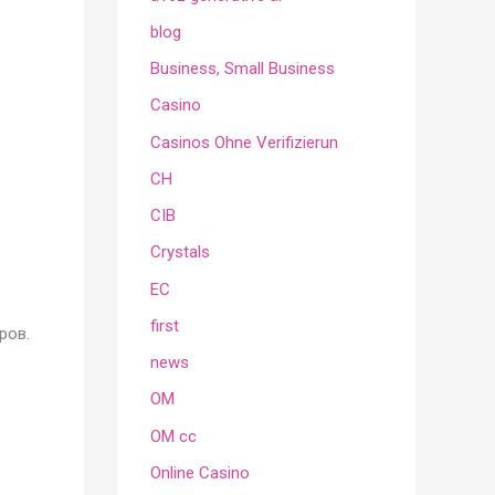
blog
Business, Small Business
Casino
Casinos Ohne Verifizierun
CH
CIB
Crystals
EC
first
ров.
news
OM
OM cc
Online Casino