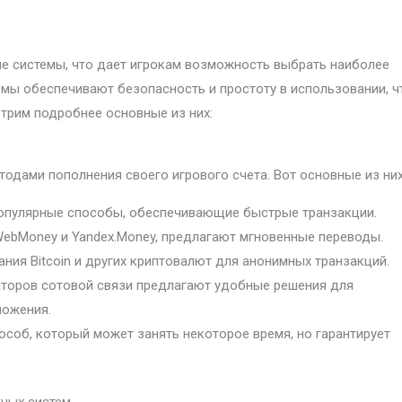
ые системы, что дает игрокам возможность выбрать наиболее
емы обеспечивают безопасность и простоту в использовании, ч
отрим подробнее основные из них:
одами пополнения своего игрового счета. Вот основные из них
популярные способы, обеспечивающие быстрые транзакции.
 WebMoney и Yandex.Money, предлагают мгновенные переводы.
ия Bitcoin и других криптовалют для анонимных транзакций.
торов сотовой связи предлагают удобные решения для
ложения.
соб, который может занять некоторое время, но гарантирует