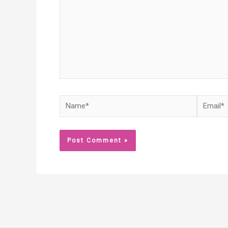
Name*
Email*