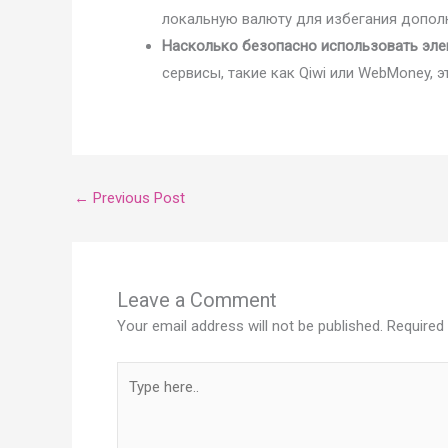
локальную валюту для избегания дополн
Насколько безопасно использовать эл
сервисы, такие как Qiwi или WebMoney, 
←
Previous Post
Leave a Comment
Your email address will not be published.
Required
Type
here..