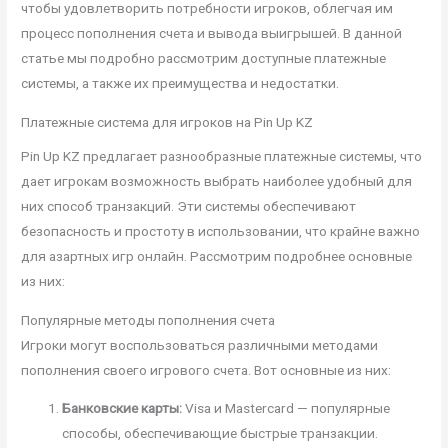
чтобы удовлетворить потребности игроков, облегчая им
процесс пополнения счета и вывода выигрышей. В данной
статье мы подробно рассмотрим доступные платежные
системы, а также их преимущества и недостатки.
Платежные система для игроков на Pin Up KZ
Pin Up KZ предлагает разнообразные платежные системы, что
дает игрокам возможность выбрать наиболее удобный для
них способ транзакций. Эти системы обеспечивают
безопасность и простоту в использовании, что крайне важно
для азартных игр онлайн. Рассмотрим подробнее основные
из них:
Популярные методы пополнения счета
Игроки могут воспользоваться различными методами
пополнения своего игрового счета. Вот основные из них:
Банковские карты:
Visa и Mastercard — популярные
способы, обеспечивающие быстрые транзакции.