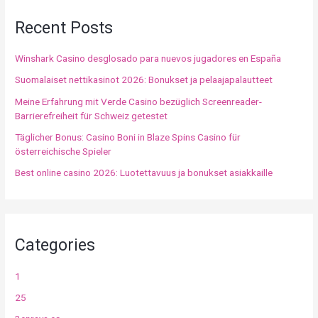
Recent Posts
Winshark Casino desglosado para nuevos jugadores en España
Suomalaiset nettikasinot 2026: Bonukset ja pelaajapalautteet
Meine Erfahrung mit Verde Casino bezüglich Screenreader-
Barrierefreiheit für Schweiz getestet
Täglicher Bonus: Casino Boni in Blaze Spins Casino für
österreichische Spieler
Best online casino 2026: Luotettavuus ja bonukset asiakkaille
Categories
1
25