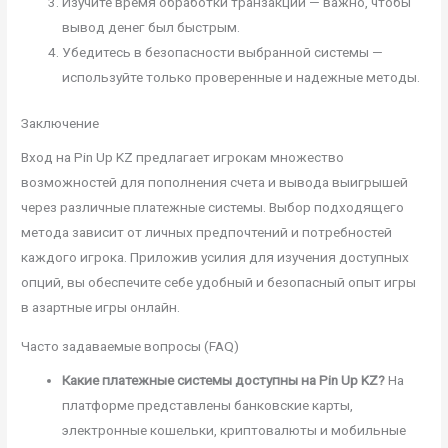
Изучите время обработки транзакций — важно, чтобы
вывод денег был быстрым.
Убедитесь в безопасности выбранной системы —
используйте только проверенные и надежные методы.
Заключение
Вход на Pin Up KZ предлагает игрокам множество
возможностей для пополнения счета и вывода выигрышей
через различные платежные системы. Выбор подходящего
метода зависит от личных предпочтений и потребностей
каждого игрока. Приложив усилия для изучения доступных
опций, вы обеспечите себе удобный и безопасный опыт игры
в азартные игры онлайн.
Часто задаваемые вопросы (FAQ)
Какие платежные системы доступны на Pin Up KZ?
На
платформе представлены банковские карты,
электронные кошельки, криптовалюты и мобильные