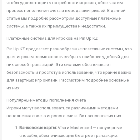
чтобы удовлетворить потребности игроков, облегчая им
процесс пополнения счета и вывода выигрышей. В данной
статье мы подробно рассмотрим доступные платежные
системы, а также их преимущества и недостатки.
Платежные система для игроков на Pin Up KZ
Pin Up KZ предлагает разнообразные платежные системы, что
дает игрокам возможность выбрать наиболее удобный для
них способ транзакций. Эти системы обеспечивают
безопасность и простоту в использовании, что крайне важно
для азартных игр онлайн. Рассмотрим подробнее основные
из них:
Популярные методы пополнения счета
Игроки могут воспользоваться различными методами
пополнения своего игрового счета. Вот основные из них:
Банковские карты:
Visa и Mastercard — популярные
способы, обеспечивающие быстрые транзакции.