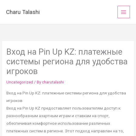
Skip
to
Charu Talashi
content
Вход на Pin Up KZ: платежные
системы региона для удобства
игроков
Uncategorized
/ By
charutalashi
Вход на Pin Up KZ: платежные системы региона для удобства
игроков
Вход на Pin Up KZ предоставляет пользователям доступ к
разнообразным азартным играм и ставкам на спорт,
обеспечивая комфортное использование различных
платежных систем в регионе. Этот подход направлен на то,