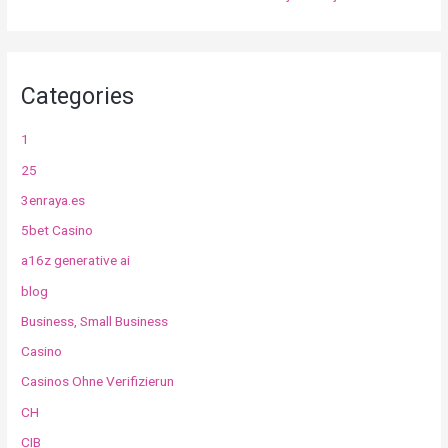
Categories
1
25
3enraya.es
5bet Casino
a16z generative ai
blog
Business, Small Business
Casino
Casinos Ohne Verifizierun
CH
CIB