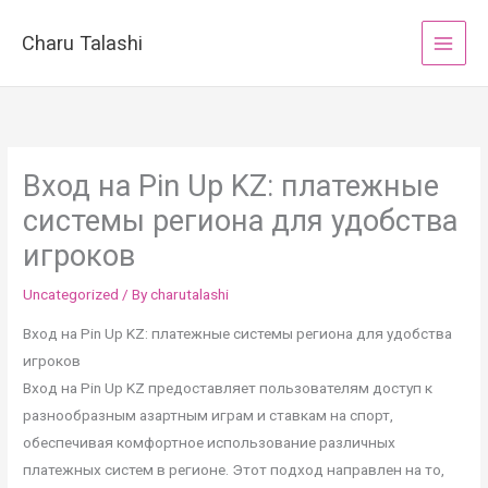
Skip
to
Charu Talashi
content
Вход на Pin Up KZ: платежные
системы региона для удобства
игроков
Uncategorized
/ By
charutalashi
Вход на Pin Up KZ: платежные системы региона для удобства
игроков
Вход на Pin Up KZ предоставляет пользователям доступ к
разнообразным азартным играм и ставкам на спорт,
обеспечивая комфортное использование различных
платежных систем в регионе. Этот подход направлен на то,