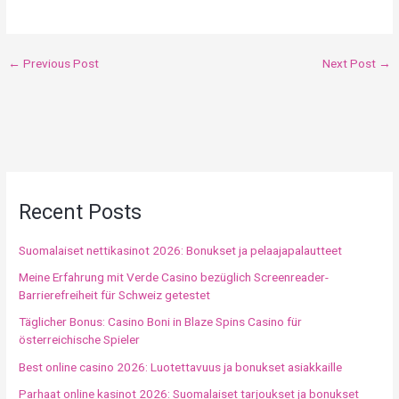
←
Previous Post
Next Post
→
Recent Posts
Suomalaiset nettikasinot 2026: Bonukset ja pelaajapalautteet
Meine Erfahrung mit Verde Casino bezüglich Screenreader-
Barrierefreiheit für Schweiz getestet
Täglicher Bonus: Casino Boni in Blaze Spins Casino für
österreichische Spieler
Best online casino 2026: Luotettavuus ja bonukset asiakkaille
Parhaat online kasinot 2026: Suomalaiset tarjoukset ja bonukset