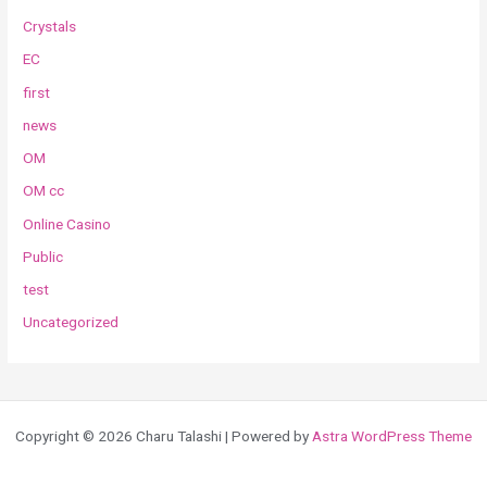
Crystals
EC
first
news
OM
OM cc
Online Casino
Public
test
Uncategorized
Copyright © 2026 Charu Talashi | Powered by
Astra WordPress Theme