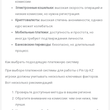
комиссии.
Электронные кошельки:
высокая скорость операций и
низкие комиссии, но нужна регистрация.
Криптовалюты:
высокая степень анонимности, однако
курс может колебаться.
Мобильные платежи:
доступность и простота, но
иногда требуют подтверждения личности.
Банковские переводы:
безопасно, но длительный
процесс.
Как выбрать подходящую платежную систему
При выборе платежной системы для работы с Pin Up KZ
игроки должны учитывать несколько ключевых факторов.
Вот несколько рекомендаций:
Проверьте доступные методы в вашем регионе.
Обратите внимание на комиссии: чем они ниже, тем
лучше.