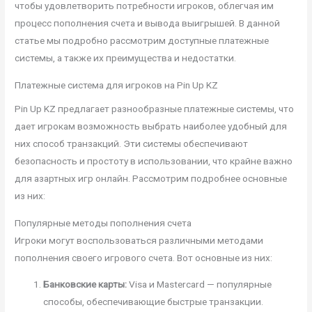
чтобы удовлетворить потребности игроков, облегчая им
процесс пополнения счета и вывода выигрышей. В данной
статье мы подробно рассмотрим доступные платежные
системы, а также их преимущества и недостатки.
Платежные система для игроков на Pin Up KZ
Pin Up KZ предлагает разнообразные платежные системы, что
дает игрокам возможность выбрать наиболее удобный для
них способ транзакций. Эти системы обеспечивают
безопасность и простоту в использовании, что крайне важно
для азартных игр онлайн. Рассмотрим подробнее основные
из них:
Популярные методы пополнения счета
Игроки могут воспользоваться различными методами
пополнения своего игрового счета. Вот основные из них:
Банковские карты:
Visa и Mastercard — популярные
способы, обеспечивающие быстрые транзакции.