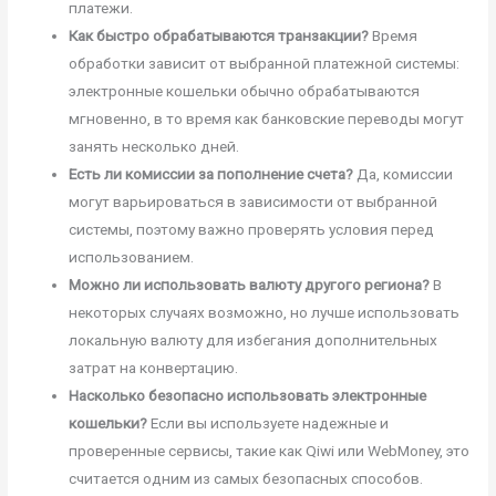
платежи.
Как быстро обрабатываются транзакции?
Время
обработки зависит от выбранной платежной системы:
электронные кошельки обычно обрабатываются
мгновенно, в то время как банковские переводы могут
занять несколько дней.
Есть ли комиссии за пополнение счета?
Да, комиссии
могут варьироваться в зависимости от выбранной
системы, поэтому важно проверять условия перед
использованием.
Можно ли использовать валюту другого региона?
В
некоторых случаях возможно, но лучше использовать
локальную валюту для избегания дополнительных
затрат на конвертацию.
Насколько безопасно использовать электронные
кошельки?
Если вы используете надежные и
проверенные сервисы, такие как Qiwi или WebMoney, это
считается одним из самых безопасных способов.