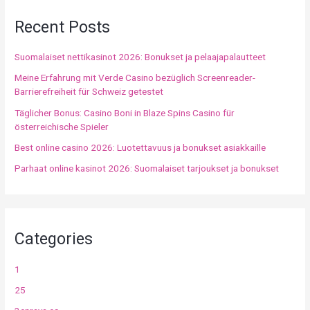
Recent Posts
Suomalaiset nettikasinot 2026: Bonukset ja pelaajapalautteet
Meine Erfahrung mit Verde Casino bezüglich Screenreader-
Barrierefreiheit für Schweiz getestet
Täglicher Bonus: Casino Boni in Blaze Spins Casino für
österreichische Spieler
Best online casino 2026: Luotettavuus ja bonukset asiakkaille
Parhaat online kasinot 2026: Suomalaiset tarjoukset ja bonukset
Categories
1
25