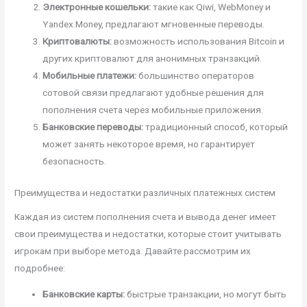
Электронные кошельки:
такие как Qiwi, WebMoney и
Yandex.Money, предлагают мгновенные переводы.
Криптовалюты:
возможность использования Bitcoin и
других криптовалют для анонимных транзакций.
Мобильные платежи:
большинство операторов
сотовой связи предлагают удобные решения для
пополнения счета через мобильные приложения.
Банковские переводы:
традиционный способ, который
может занять некоторое время, но гарантирует
безопасность.
Преимущества и недостатки различных платежных систем
Каждая из систем пополнения счета и вывода денег имеет
свои преимущества и недостатки, которые стоит учитывать
игрокам при выборе метода. Давайте рассмотрим их
подробнее:
Банковские карты:
быстрые транзакции, но могут быть