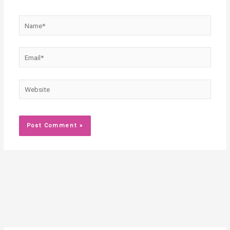
Name*
Email*
Website