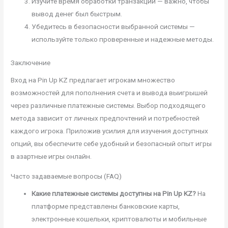
Изучите время обработки транзакций — важно, чтобы
вывод денег был быстрым.
Убедитесь в безопасности выбранной системы —
используйте только проверенные и надежные методы.
Заключение
Вход на Pin Up KZ предлагает игрокам множество
возможностей для пополнения счета и вывода выигрышей
через различные платежные системы. Выбор подходящего
метода зависит от личных предпочтений и потребностей
каждого игрока. Приложив усилия для изучения доступных
опций, вы обеспечите себе удобный и безопасный опыт игры
в азартные игры онлайн.
Часто задаваемые вопросы (FAQ)
Какие платежные системы доступны на Pin Up KZ?
На
платформе представлены банковские карты,
электронные кошельки, криптовалюты и мобильные