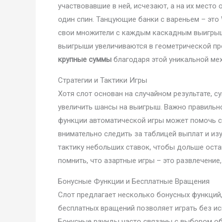
участвовавшие в ней, исчезают, а на их место
один спин. Танцующие банки с вареньем – это
свои множители с каждым каскадным выигрыше
выигрыши увеличиваются в геометрической пр
крупные суммы
благодаря этой уникальной мех
Стратегии и Тактики Игры
Хотя слот основан на случайном результате, 
увеличить шансы на выигрыш. Важно правильно
функции автоматической игры может помочь с
внимательно следить за таблицей выплат и и
тактику небольших ставок, чтобы дольше оста
помнить, что азартные игры – это развлечение,
Бонусные Функции и Бесплатные Вращения
Слот предлагает несколько бонусных функций,
бесплатных вращений позволяет играть без ис
Бонусные раунды часто связаны с выбором об