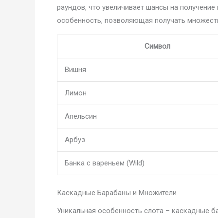
раундов, что увеличивает шансы на получение
особенность, позволяющая получать множеств
Символ
Вишня
Лимон
Апельсин
Арбуз
Банка с вареньем (Wild)
Каскадные Барабаны и Множители
Уникальная особенность слота – каскадные 