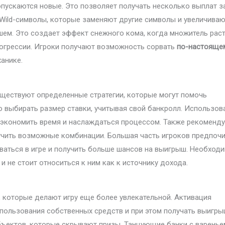
 опускаются новые. Это позволяет получать несколько выплат з
 Wild-символы, которые заменяют другие символы и увеличива
м. Это создает эффект снежного кома, когда множитель расте
огрессии. Игроки получают возможность сорвать
по-настояще
анике.
существуют определенные стратегии, которые могут помочь
 выбирать размер ставки, учитывая свой банкролл. Использов
экономить время и наслаждаться процессом. Также рекоменду
зучить возможные комбинации. Большая часть игроков предпоч
ваться в игре и получить больше шансов на выигрыш. Необход
 и не стоит относиться к ним как к источнику дохода.
 которые делают игру еще более увлекательной. Активация
пользования собственных средств и при этом получать выигры
ъектов, которые скрывают призы. Танцующие банки с варенье