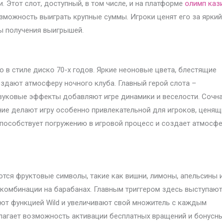
 Этот слот, доступный, в том числе, и на платформе
олимп каз
зможность выиграть крупные суммы. Игроки ценят его за яркий
ы получения выигрышей.
 в стиле диско 70-х годов. Яркие неоновые цвета, блестящие
дают атмосферу ночного клуба. Главный герой слота –
звуковые эффекты добавляют игре динамики и веселости. Сочн
ие делают игру особенно привлекательной для игроков, ценящ
способствует погружению в игровой процесс и создает атмосф
тся фруктовые символы, такие как вишни, лимоны, апельсины 
омбинации на барабанах. Главным триггером здесь выступаю
ют функцией Wild и увеличивают свой множитель с каждым
лагает возможность активации бесплатных вращений и бонусн