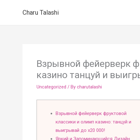
Skip
Charu Talashi
to
content
Взрывной фейерверк ф
казино танцуй и выигр
Uncategorized
/ By
charutalashi
Взрывной фейерверк фруктовой
классики и олимп казино: танцуй и
выигрывай до x20 000!
Яркий и Запоминающийся Дизайн