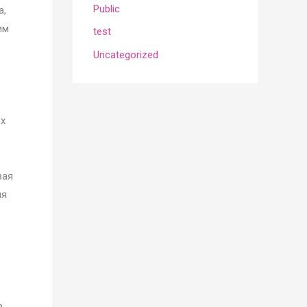
Public
а,
им
test
Uncategorized
их
вая
ия
о
ь