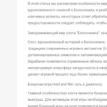
В этой статье мы рассмотрим особенности мир
вдохновленного сказкой о Белоснежке, и разб
ключевые аспекты, на которые стоит обратить
предосторожности следует соблюдать, чтобы
Завораживающий мир слота “Белоснежка”: ска
Слот, вдохновленный историей о Белоснежке, 
традициях современных игровых автоматов. Ег
детализированных символов и запоминающейся
барабанах появляются отравленные яблоки, во
неповторимую атмосферу загадочности и напр
делает игровой процесс еще более захватыв
Бонусная игра Hold and Win: путь к джекпоту
Главной особенностью слота является бонусная
выигрыш. Для активации этой игры необходим
время бонусной игры на поле появляются разл