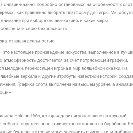
а онлайн-казино, подробно остановимся на особенностях слот
еремся, как правильно выбрать платформу для игры. Мы обсуд
 внимание при выборе онлайн-казино, и какие меры
 обеспечить свою безопасность.
зка, ставшая реальностью
– это настоящее произведение искусства, выполненное в лучш
о атмосферность достигается за счет потрясающей графики,
 мелодии, переносящей игрока в мир волшебной сказки. На
лшебные зеркала и другие атрибуты известной истории, созда
яжения. Графика слота выполнена на высшем уровне, а анимац
ающим.
 игра Hold and Win, которая дарит игрокам шанс на крупный
о собрать определенное количество символов на барабанах. В
ичные бустеры, которые могут увеличить выигрыш или добавит