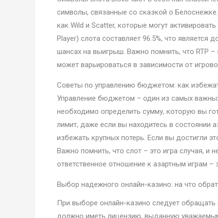
символы, связанные со сказкой о Белоснежке
как Wild и Scatter, которые могут активироват
Player) слота составляет 96.5%, что является
шансах на выигрыш. Важно помнить, что RTP – 
может варьироваться в зависимости от игрово
Советы по управлению бюджетом: как избежат
Управление бюджетом – один из самых важных 
необходимо определить сумму, которую вы гот
лимит, даже если вы находитесь в состоянии а
избежать крупных потерь. Если вы достигли это
Важно помнить, что слот – это игра случая, и 
ответственное отношение к азартным играм – 
Выбор надежного онлайн-казино: на что обра
При выборе онлайн-казино следует обращать 
должно иметь лицензию, выданную уважаемым 