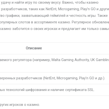
дачу и найти игру по своему вкусу. Важно, чтобы казино
азработчиков, таких как NetEnt, Microgaming, Play’n GO и други
во графики, захватывающий геймплей и честность игры. Также
популярных слотов в ассортименте казино. Регулярное обновлен
 казино заботится о своих игроках и предлагает им только самы
Описание
емого регулятора (например, Malta Gaming Authority, UK Gamblin
еренных разработчиков (NetEnt, Microgaming, Play’n GO и др.).
ых технологий шифрования и наличие сертификата SSL.
угих игроков о казино.