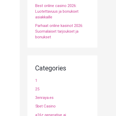
Best online casino 2026:
Luotettavuus ja bonukset
asiakkaille
Parhaat online kasinot 2026:
Suomalaiset tarjoukset ja
bonukset
Categories
1
25
3enraya.es
5bet Casino
a16z generative ai