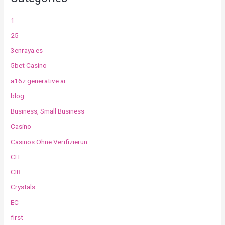
1
25
3enraya.es
5bet Casino
a16z generative ai
blog
Business, Small Business
Casino
Casinos Ohne Verifizierun
CH
CIB
Crystals
EC
first