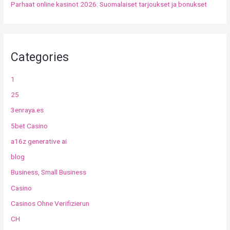
Parhaat online kasinot 2026: Suomalaiset tarjoukset ja bonukset
Categories
1
25
3enraya.es
5bet Casino
a16z generative ai
blog
Business, Small Business
Casino
Casinos Ohne Verifizierun
CH