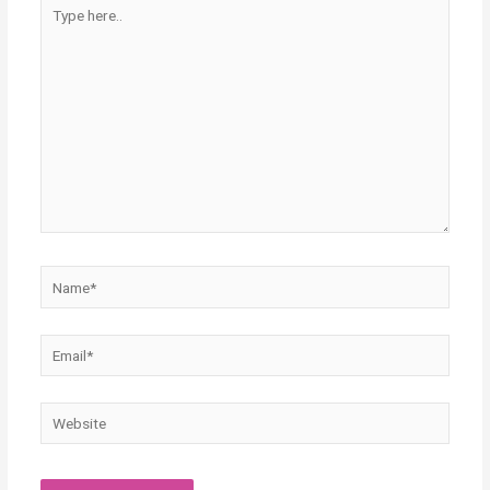
Type
here..
Name*
Email*
Website