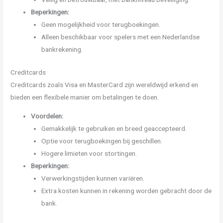
Beperkingen:
Geen mogelijkheid voor terugboekingen.
Alleen beschikbaar voor spelers met een Nederlandse
bankrekening.
Creditcards
Creditcards zoals Visa en MasterCard zijn wereldwijd erkend en
bieden een flexibele manier om betalingen te doen.
Voordelen:
Gemakkelijk te gebruiken en breed geaccepteerd.
Optie voor terugboekingen bij geschillen.
Hogere limieten voor stortingen.
Beperkingen:
Verwerkingstijden kunnen variëren.
Extra kosten kunnen in rekening worden gebracht door de
bank.