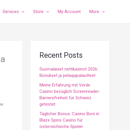
Services
Store
My Account
More
Recent Posts
za
Suomalaiset nettikasinot 2026:
Bonukset ja pelaajapalautteet
Meine Erfahrung mit Verde
Casino bezüglich Screenreader-
Barrierefreiheit für Schweiz
ów
getestet
Täglicher Bonus: Casino Boni in
Blaze Spins Casino für
österreichische Spieler