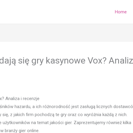
Home
dają się gry kasynowe Vox? Anali
? Analiza i recenzje
śników hazardu, a ich różnorodność jest zasługą licznych dostawc
się, z jakich firm pochodzą te gry oraz co wyróżnia każdą z nich.
e użytkowników na temat jakości gier. Zaprezentujemy również kilka
 branży gier online.