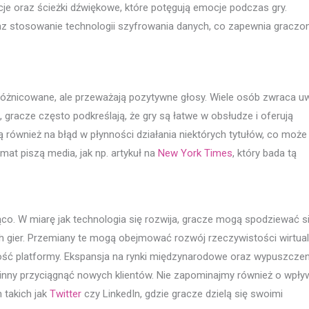
je oraz ścieżki dźwiękowe, które potęgują emocje podczas gry.
az stosowanie technologii szyfrowania danych, co zapewnia gracz
różnicowane, ale przeważają pozytywne głosy. Wiele osób zwraca u
, gracze często podkreślają, że gry są łatwe w obsłudze i oferują
 również na błąd w płynności działania niektórych tytułów, co może
mat piszą media, jak np. artykuł na
New York Times
, który bada tą
co. W miarę jak technologia się rozwija, gracze mogą spodziewać s
 gier. Przemiany te mogą obejmować rozwój rzeczywistości wirtualn
ość platformy. Ekspansja na rynki międzynarodowe oraz wypuszczen
inny przyciągnąć nowych klientów. Nie zapominajmy również o wpły
 takich jak
Twitter
czy LinkedIn, gdzie gracze dzielą się swoimi