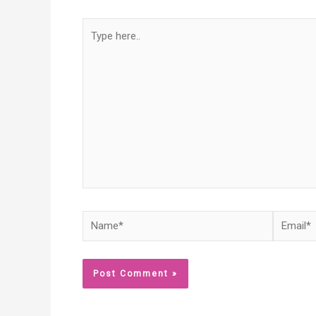
Type
here..
Name*
Email*