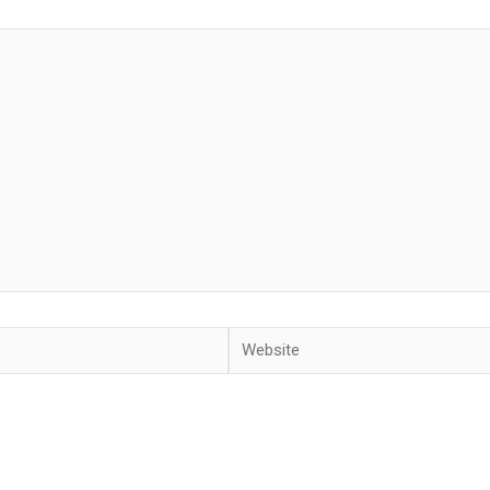
Website