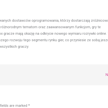
owanych dostawców oprogramowania, którzy dostarczają zróżnicowa
fice, różnorodnym tematom oraz zaawansowanym funkcjom, gry te
 Vox gracze mają okazję na odkrycie nowego wymiaru rozrywki online.
zego rozwoju tego segmentu rynku gier, co przyniesie ze sobą jes
wszystkich graczy.
N
 fields are marked
*