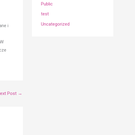
Public
test
Uncategorized
ne i
 W
zcze
ext Post
→