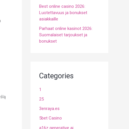
Best online casino 2026:
Luotettavuus ja bonukset
asiakkaille
h
Parhaat online kasinot 2026:
Suomalaiset tarjoukset ja
bonukset
Categories
1
ślą
25
3enraya.es
5bet Casino
a16z generative ai