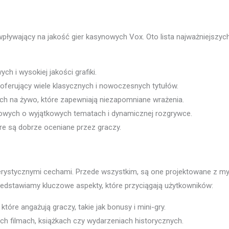
ływający na jakość gier kasynowych Vox. Oto lista najważniejszyc
h i wysokiej jakości grafiki.
, oferujący wiele klasycznych i nowoczesnych tytułów.
ach na żywo, które zapewniają niezapomniane wrażenia.
towych o wyjątkowych tematach i dynamicznej rozgrywce.
óre są dobrze oceniane przez graczy.
erystycznymi cechami. Przede wszystkim, są one projektowane z my
zedstawiamy kluczowe aspekty, które przyciągają użytkowników:
 które angażują graczy, takie jak bonusy i mini-gry.
ch filmach, książkach czy wydarzeniach historycznych.