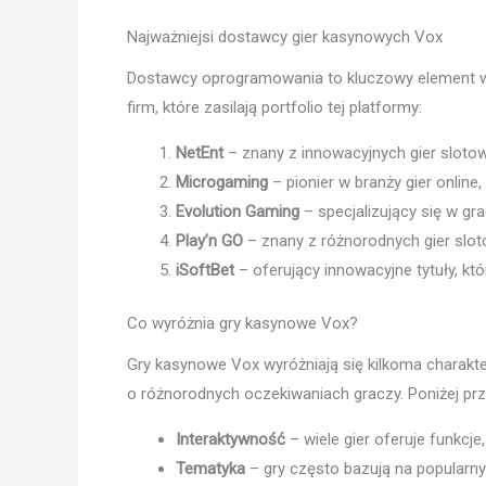
Najważniejsi dostawcy gier kasynowych Vox
Dostawcy oprogramowania to kluczowy element wp
firm, które zasilają portfolio tej platformy:
NetEnt
– znany z innowacyjnych gier slotowyc
Microgaming
– pionier w branży gier online
Evolution Gaming
– specjalizujący się w gr
Play’n GO
– znany z różnorodnych gier slo
iSoftBet
– oferujący innowacyjne tytuły, kt
Co wyróżnia gry kasynowe Vox?
Gry kasynowe Vox wyróżniają się kilkoma charakt
o różnorodnych oczekiwaniach graczy. Poniżej pr
Interaktywność
– wiele gier oferuje funkcje,
Tematyka
– gry często bazują na popularny