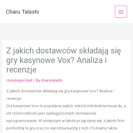
Skip
to
Charu Talashi
content
Z jakich dostawców składają się
gry kasynowe Vox? Analiza i
recenzje
Uncategorized
/ By
charutalashi
Z jakich dostawców składają się gry kasynowe Vox? Analiza i
recenzje
Gry kasynowe Vox to popularny wybór wśród miłośników hazardu, a
ich różnorodność jest zasługą licznych dostawców
oprogramowania. W niniejszym artykule przyjrzymy się, z jakich firm
pochodzą te gry oraz co wyróżnia każdą z nich. Poznamy także