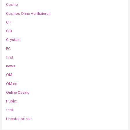
Casino
Casinos Ohne Verifizierun
CH
CIB
Crystals
EC
first
news
OM
OM cc
Online Casino
Public
test
Uncategorized