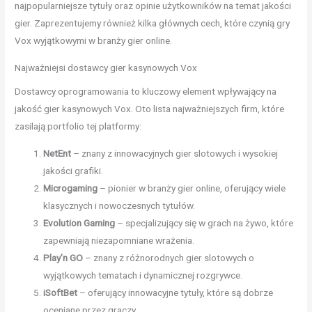
najpopularniejsze tytuły oraz opinie użytkowników na temat jakości
gier. Zaprezentujemy również kilka głównych cech, które czynią gry
Vox wyjątkowymi w branży gier online.
Najważniejsi dostawcy gier kasynowych Vox
Dostawcy oprogramowania to kluczowy element wpływający na
jakość gier kasynowych Vox. Oto lista najważniejszych firm, które
zasilają portfolio tej platformy:
NetEnt
– znany z innowacyjnych gier slotowych i wysokiej
jakości grafiki.
Microgaming
– pionier w branży gier online, oferujący wiele
klasycznych i nowoczesnych tytułów.
Evolution Gaming
– specjalizujący się w grach na żywo, które
zapewniają niezapomniane wrażenia.
Play’n GO
– znany z różnorodnych gier slotowych o
wyjątkowych tematach i dynamicznej rozgrywce.
iSoftBet
– oferujący innowacyjne tytuły, które są dobrze
oceniane przez graczy.