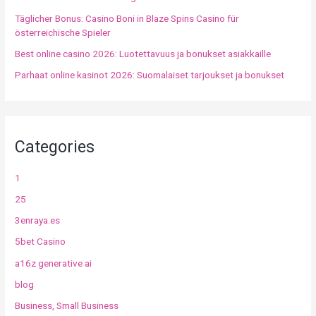
Täglicher Bonus: Casino Boni in Blaze Spins Casino für
österreichische Spieler
Best online casino 2026: Luotettavuus ja bonukset asiakkaille
Parhaat online kasinot 2026: Suomalaiset tarjoukset ja bonukset
Categories
1
25
3enraya.es
5bet Casino
a16z generative ai
blog
Business, Small Business