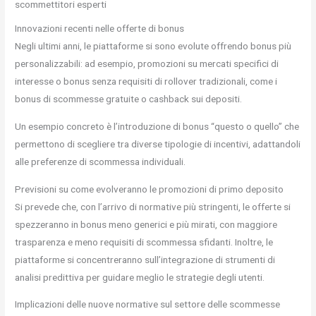
scommettitori esperti
Innovazioni recenti nelle offerte di bonus
Negli ultimi anni, le piattaforme si sono evolute offrendo bonus più
personalizzabili: ad esempio, promozioni su mercati specifici di
interesse o bonus senza requisiti di rollover tradizionali, come i
bonus di scommesse gratuite o cashback sui depositi.
Un esempio concreto è l’introduzione di bonus “questo o quello” che
permettono di scegliere tra diverse tipologie di incentivi, adattandoli
alle preferenze di scommessa individuali.
Previsioni su come evolveranno le promozioni di primo deposito
Si prevede che, con l’arrivo di normative più stringenti, le offerte si
spezzeranno in bonus meno generici e più mirati, con maggiore
trasparenza e meno requisiti di scommessa sfidanti. Inoltre, le
piattaforme si concentreranno sull’integrazione di strumenti di
analisi predittiva per guidare meglio le strategie degli utenti.
Implicazioni delle nuove normative sul settore delle scommesse