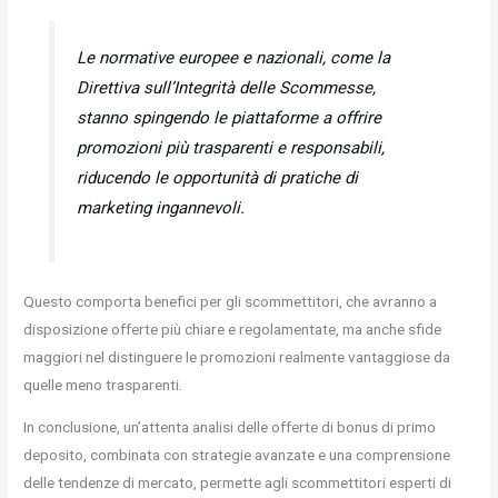
Le normative europee e nazionali, come la
Direttiva sull’Integrità delle Scommesse,
stanno spingendo le piattaforme a offrire
promozioni più trasparenti e responsabili,
riducendo le opportunità di pratiche di
marketing ingannevoli.
Questo comporta benefici per gli scommettitori, che avranno a
disposizione offerte più chiare e regolamentate, ma anche sfide
maggiori nel distinguere le promozioni realmente vantaggiose da
quelle meno trasparenti.
In conclusione, un’attenta analisi delle offerte di bonus di primo
deposito, combinata con strategie avanzate e una comprensione
delle tendenze di mercato, permette agli scommettitori esperti di