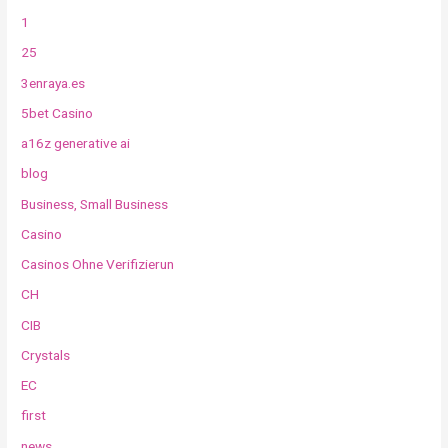
1
25
3enraya.es
5bet Casino
a16z generative ai
blog
Business, Small Business
Casino
Casinos Ohne Verifizierun
CH
CIB
Crystals
EC
first
news