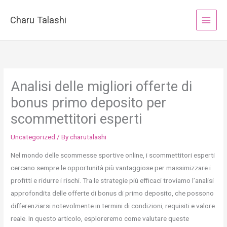
Skip
to
Charu Talashi
content
Analisi delle migliori offerte di
bonus primo deposito per
scommettitori esperti
Uncategorized
/ By
charutalashi
Nel mondo delle scommesse sportive online, i scommettitori esperti
cercano sempre le opportunità più vantaggiose per massimizzare i
profitti e ridurre i rischi. Tra le strategie più efficaci troviamo l’analisi
approfondita delle offerte di bonus di primo deposito, che possono
differenziarsi notevolmente in termini di condizioni, requisiti e valore
reale. In questo articolo, esploreremo come valutare queste