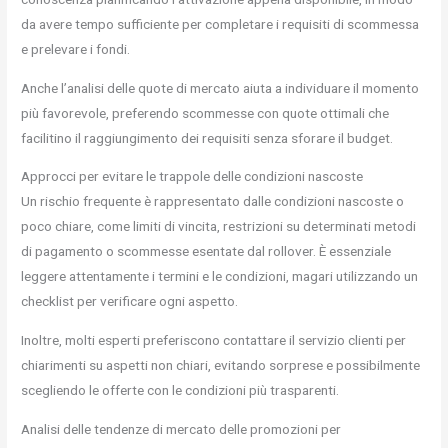
da avere tempo sufficiente per completare i requisiti di scommessa
e prelevare i fondi.
Anche l’analisi delle quote di mercato aiuta a individuare il momento
più favorevole, preferendo scommesse con quote ottimali che
facilitino il raggiungimento dei requisiti senza sforare il budget.
Approcci per evitare le trappole delle condizioni nascoste
Un rischio frequente è rappresentato dalle condizioni nascoste o
poco chiare, come limiti di vincita, restrizioni su determinati metodi
di pagamento o scommesse esentate dal rollover. È essenziale
leggere attentamente i termini e le condizioni, magari utilizzando un
checklist per verificare ogni aspetto.
Inoltre, molti esperti preferiscono contattare il servizio clienti per
chiarimenti su aspetti non chiari, evitando sorprese e possibilmente
scegliendo le offerte con le condizioni più trasparenti.
Analisi delle tendenze di mercato delle promozioni per