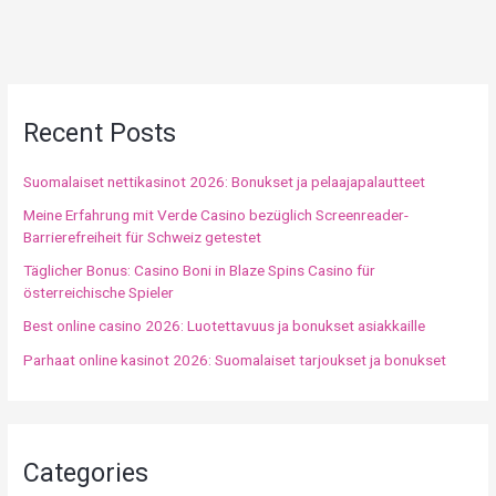
Recent Posts
Suomalaiset nettikasinot 2026: Bonukset ja pelaajapalautteet
Meine Erfahrung mit Verde Casino bezüglich Screenreader-
Barrierefreiheit für Schweiz getestet
Täglicher Bonus: Casino Boni in Blaze Spins Casino für
österreichische Spieler
Best online casino 2026: Luotettavuus ja bonukset asiakkaille
Parhaat online kasinot 2026: Suomalaiset tarjoukset ja bonukset
Categories