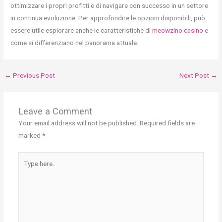
ottimizzare i propri profitti e di navigare con successo in un settore
in continua evoluzione. Per approfondire le opzioni disponibili, può
essere utile esplorare anche le caratteristiche di
meowzino casino
e
come si differenziano nel panorama attuale.
←
Previous Post
Next Post
→
Leave a Comment
Your email address will not be published.
Required fields are
marked
*
Type
here..