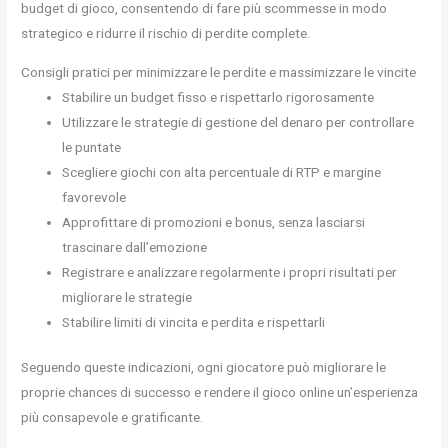
budget di gioco, consentendo di fare più scommesse in modo
strategico e ridurre il rischio di perdite complete.
Consigli pratici per minimizzare le perdite e massimizzare le vincite
Stabilire un budget fisso e rispettarlo rigorosamente
Utilizzare le strategie di gestione del denaro per controllare
le puntate
Scegliere giochi con alta percentuale di RTP e margine
favorevole
Approfittare di promozioni e bonus, senza lasciarsi
trascinare dall’emozione
Registrare e analizzare regolarmente i propri risultati per
migliorare le strategie
Stabilire limiti di vincita e perdita e rispettarli
Seguendo queste indicazioni, ogni giocatore può migliorare le
proprie chances di successo e rendere il gioco online un’esperienza
più consapevole e gratificante.