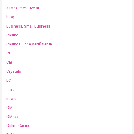
a16z generative ai
blog
Business, Small Business
Casino
Casinos Ohne Verifizierun
CH
CIB
Crystals
EC
first
news
OM
OM cc
Online Casino