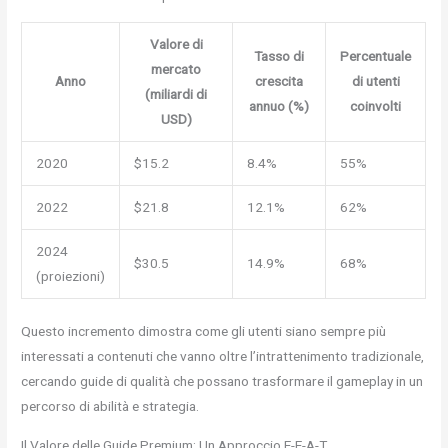
Valore di
Tasso di
Percentuale
mercato
Anno
crescita
di utenti
(miliardi di
annuo (%)
coinvolti
USD)
2020
$15.2
8.4%
55%
2022
$21.8
12.1%
62%
2024
$30.5
14.9%
68%
(proiezioni)
Questo incremento dimostra come gli utenti siano sempre più
interessati a contenuti che vanno oltre l’intrattenimento tradizionale,
cercando guide di qualità che possano trasformare il gameplay in un
percorso di abilità e strategia.
Il Valore delle Guide Premium: Un Approccio E-E-A-T