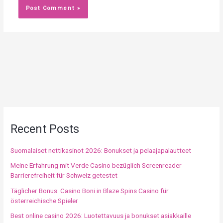
Recent Posts
Suomalaiset nettikasinot 2026: Bonukset ja pelaajapalautteet
Meine Erfahrung mit Verde Casino bezüglich Screenreader-
Barrierefreiheit für Schweiz getestet
Täglicher Bonus: Casino Boni in Blaze Spins Casino für
österreichische Spieler
Best online casino 2026: Luotettavuus ja bonukset asiakkaille