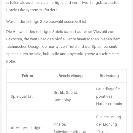
erfüllen als auch ein nachhaltiges und verantwortungsbewusstes
Spiele-Ökosystem zu fördern.
Warum die richtige Spielauswahl essenziell ist
Die Auswahl des richtigen Spiels basiert auf einer Vielzahl von
Faktoren, die weit über das bloße Genre hinausgehen. Neben dem
technischen Design, der narrativen Tiefe und der Spielmechanik
spielen auch soziale, kulturelle und psychologische Aspekte eine
Rolle.
Faktor
Beschreibung
Bedeutung
Grundlage für
Grafik, Sound,
Spielqualität
positives
Gameplay
Nutzererlebnis
Sicherstellung
Inhalte,
der Eignung
Altersgerechtigkeit
Schwierigkeitsgrad
für die