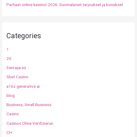
Parhaat online kasinot 2026: Suomalaiset tarjoukset ja bonukset
Categories
1
25
3enraya.es
5bet Casino
a16z generative ai
blog
Business, Small Business
Casino
Casinos Ohne Verifizierun
CH