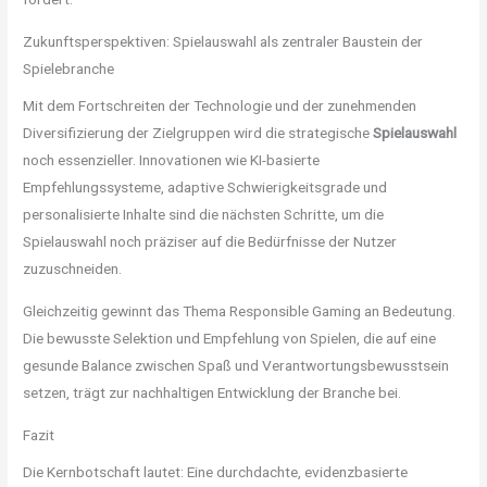
Zukunftsperspektiven: Spielauswahl als zentraler Baustein der
Spielebranche
Mit dem Fortschreiten der Technologie und der zunehmenden
Diversifizierung der Zielgruppen wird die strategische
Spielauswahl
noch essenzieller. Innovationen wie KI-basierte
Empfehlungssysteme, adaptive Schwierigkeitsgrade und
personalisierte Inhalte sind die nächsten Schritte, um die
Spielauswahl noch präziser auf die Bedürfnisse der Nutzer
zuzuschneiden.
Gleichzeitig gewinnt das Thema Responsible Gaming an Bedeutung.
Die bewusste Selektion und Empfehlung von Spielen, die auf eine
gesunde Balance zwischen Spaß und Verantwortungsbewusstsein
setzen, trägt zur nachhaltigen Entwicklung der Branche bei.
Fazit
Die Kernbotschaft lautet: Eine durchdachte, evidenzbasierte