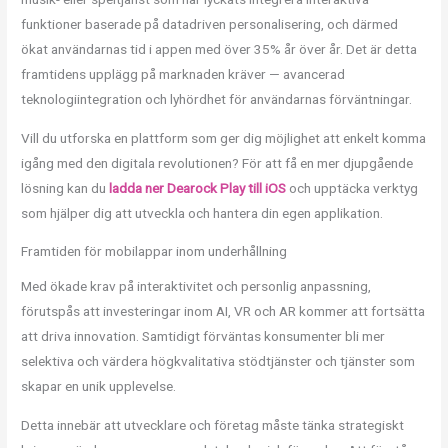
funktioner baserade på datadriven personalisering, och därmed
ökat användarnas tid i appen med över 35% år över år. Det är detta
framtidens upplägg på marknaden kräver — avancerad
teknologiintegration och lyhördhet för användarnas förväntningar.
Vill du utforska en plattform som ger dig möjlighet att enkelt komma
igång med den digitala revolutionen? För att få en mer djupgående
lösning kan du
ladda ner Dearock Play till iOS
och upptäcka verktyg
som hjälper dig att utveckla och hantera din egen applikation.
Framtiden för mobilappar inom underhållning
Med ökade krav på interaktivitet och personlig anpassning,
förutspås att investeringar inom AI, VR och AR kommer att fortsätta
att driva innovation. Samtidigt förväntas konsumenter bli mer
selektiva och värdera högkvalitativa stödtjänster och tjänster som
skapar en unik upplevelse.
Detta innebär att utvecklare och företag måste tänka strategiskt