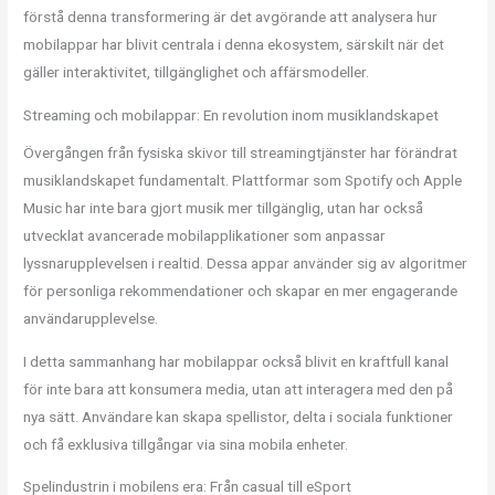
förstå denna transformering är det avgörande att analysera hur
mobilappar har blivit centrala i denna ekosystem, särskilt när det
gäller interaktivitet, tillgänglighet och affärsmodeller.
Streaming och mobilappar: En revolution inom musiklandskapet
Övergången från fysiska skivor till streamingtjänster har förändrat
musiklandskapet fundamentalt. Plattformar som Spotify och Apple
Music har inte bara gjort musik mer tillgänglig, utan har också
utvecklat avancerade mobilapplikationer som anpassar
lyssnarupplevelsen i realtid. Dessa appar använder sig av algoritmer
för personliga rekommendationer och skapar en mer engagerande
användarupplevelse.
I detta sammanhang har mobilappar också blivit en kraftfull kanal
för inte bara att konsumera media, utan att interagera med den på
nya sätt. Användare kan skapa spellistor, delta i sociala funktioner
och få exklusiva tillgångar via sina mobila enheter.
Spelindustrin i mobilens era: Från casual till eSport