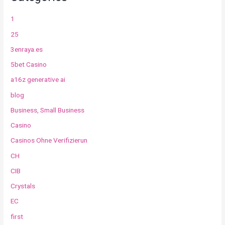
1
25
3enraya.es
5bet Casino
a16z generative ai
blog
Business, Small Business
Casino
Casinos Ohne Verifizierun
CH
CIB
Crystals
EC
first