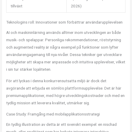
tillväxt
2026)
Teknologins roll: Innovationer som förbättrar användarupplevelsen
AI och maskininlärning används alltmer inom utvecklingen av både
musik- och spelappar. Personliga rekommendationer, röststyrning
och augmented reality är några exempel på funktioner som lyfter
användarengagemang till nya nivåer. Dessa tekniker ger utvecklare
möjligheter att skapa mer anpassade och intuitiva upplevelser, vilket
i sin tur stärker lojaliteten.
För att lyckas i denna konkurrensutsatta miljö är dock det
avgörande att erbjuda en sömlös plattformsupplevelse. Det är här
premiumapplikationer, med högre utvecklingskostnader och med en
tydlig mission att leverera kvalitet, utmärker sig.
Case Study: Framgång med mobilapplikationsstrategi
En tydlig illustration av detta är ett svenskt exempel: en nischad
musik- eller speltjänst som har lyckats integrera interaktiva