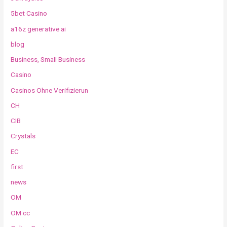
5bet Casino
a16z generative ai
blog
Business, Small Business
Casino
Casinos Ohne Verifizierun
CH
CIB
Crystals
EC
first
news
OM
OM cc