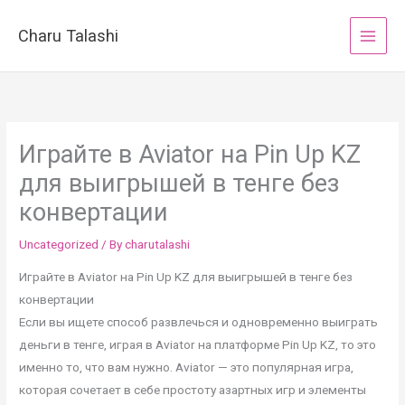
Skip
to
Charu Talashi
content
Играйте в Aviator на Pin Up KZ
для выигрышей в тенге без
конвертации
Uncategorized
/ By
charutalashi
Играйте в Aviator на Pin Up KZ для выигрышей в тенге без
конвертации
Если вы ищете способ развлечься и одновременно выиграть
деньги в тенге, играя в Aviator на платформе Pin Up KZ, то это
именно то, что вам нужно. Aviator — это популярная игра,
которая сочетает в себе простоту азартных игр и элементы