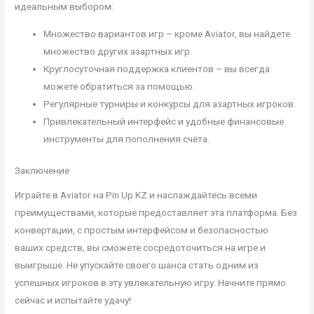
идеальным выбором:
Множество вариантов игр – кроме Aviator, вы найдете
множество других азартных игр.
Круглосуточная поддержка клиентов – вы всегда
можете обратиться за помощью.
Регулярные турниры и конкурсы для азартных игроков.
Привлекательный интерфейс и удобные финансовые
инструменты для пополнения счёта.
Заключение
Играйте в Aviator на Pin Up KZ и наслаждайтесь всеми
преимуществами, которые предоставляет эта платформа. Без
конвертации, с простым интерфейсом и безопасностью
ваших средств, вы сможете сосредоточиться на игре и
выигрыше. Не упускайте своего шанса стать одним из
успешных игроков в эту увлекательную игру. Начните прямо
сейчас и испытайте удачу!