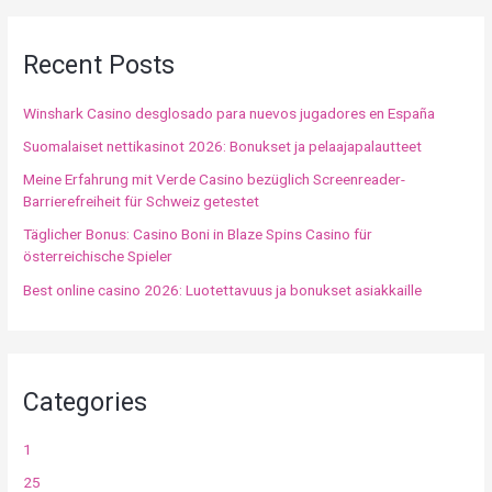
Recent Posts
Winshark Casino desglosado para nuevos jugadores en España
Suomalaiset nettikasinot 2026: Bonukset ja pelaajapalautteet
Meine Erfahrung mit Verde Casino bezüglich Screenreader-
Barrierefreiheit für Schweiz getestet
Täglicher Bonus: Casino Boni in Blaze Spins Casino für
österreichische Spieler
Best online casino 2026: Luotettavuus ja bonukset asiakkaille
Categories
1
25