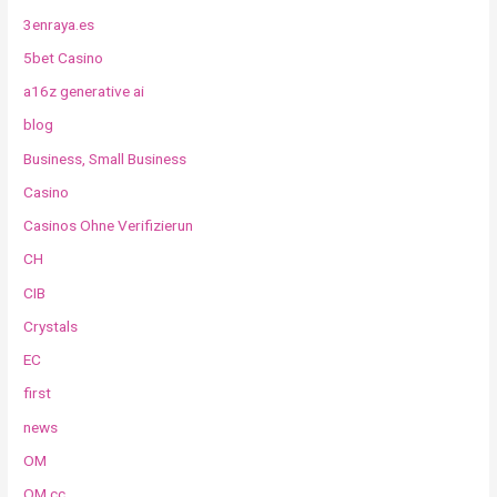
3enraya.es
5bet Casino
a16z generative ai
blog
Business, Small Business
Casino
Casinos Ohne Verifizierun
CH
CIB
Crystals
EC
first
news
OM
OM cc