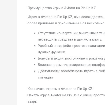
Преимущества игры в Aviator на Pin Up KZ
Играя в Aviator на Pin Up KZ, вы наслаждает
более приятным и прибыльным. Вот несколько
Отсутствие конвертации: выигрыши в те
переводить средства в другую валюту.
Удобный интерфейс: простота навигации
нужные функции.
Бонусы и акции: постоянные игроки мог
Безопасность: лицензированная платфор
Доступность: возможность играть в люб
ситуации.
Как начать играть в Aviator на Pin Up KZ
Начать игру в Aviator на Pin Up KZ очень прос
азарт: