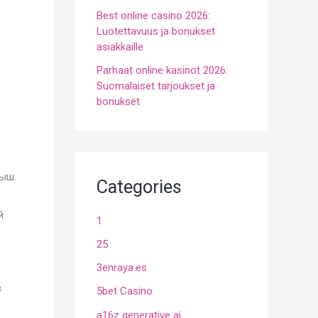
Best online casino 2026:
Luotettavuus ja bonukset
asiakkaille
Parhaat online kasinot 2026:
Suomalaiset tarjoukset ja
bonukset
рыш.
Categories
й
1
25
3enraya.es
в
5bet Casino
a16z generative ai