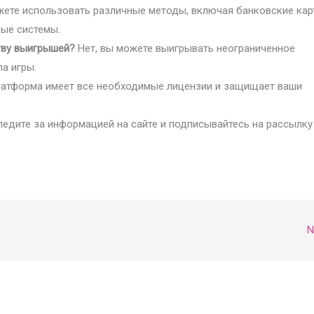
ете использовать различные методы, включая банковские кар
ные системы.
тву выигрышей?
Нет, вы можете выигрывать неограниченное
а игры.
латформа имеет все необходимые лицензии и защищает ваши
едите за информацией на сайте и подписывайтесь на рассылку
N