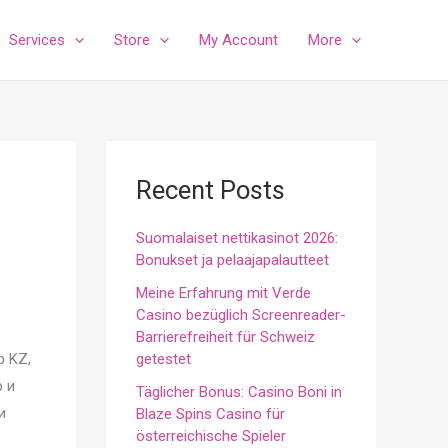
Services
Store
My Account
More
Recent Posts
Suomalaiset nettikasinot 2026:
Bonukset ja pelaajapalautteet
Meine Erfahrung mit Verde
Casino bezüglich Screenreader-
Barrierefreiheit für Schweiz
p KZ,
getestet
р и
Täglicher Bonus: Casino Boni in
и
Blaze Spins Casino für
österreichische Spieler