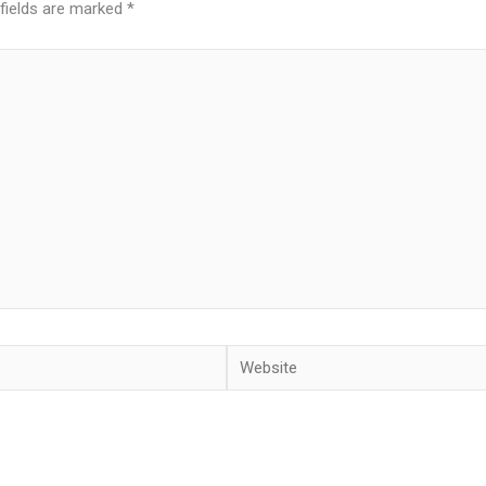
 fields are marked
*
Website