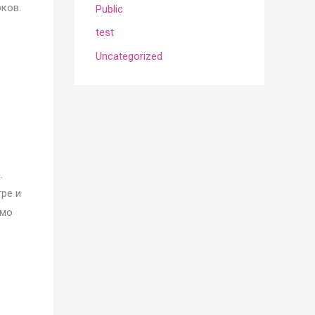
ков.
Public
test
Uncategorized
.
ре и
ямо