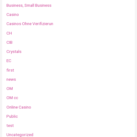
Business, Small Business
Casino
Casinos Ohne Verifizierun
CH
CIB
Crystals
EC
first
news
OM
OM cc
Online Casino
Public
test
Uncategorized