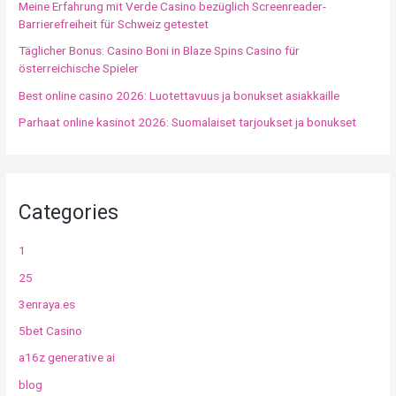
Meine Erfahrung mit Verde Casino bezüglich Screenreader-
Barrierefreiheit für Schweiz getestet
Täglicher Bonus: Casino Boni in Blaze Spins Casino für
österreichische Spieler
Best online casino 2026: Luotettavuus ja bonukset asiakkaille
Parhaat online kasinot 2026: Suomalaiset tarjoukset ja bonukset
Categories
1
25
3enraya.es
5bet Casino
a16z generative ai
blog