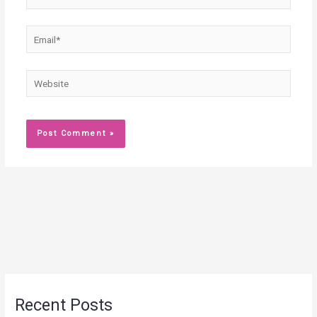
Email*
Website
Recent Posts