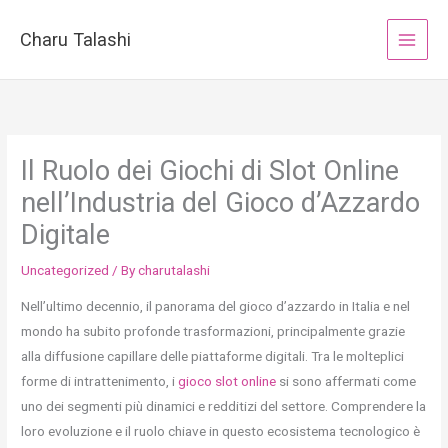
Skip
to
Charu Talashi
content
Il Ruolo dei Giochi di Slot Online
nell’Industria del Gioco d’Azzardo
Digitale
Uncategorized
/ By
charutalashi
Nell’ultimo decennio, il panorama del gioco d’azzardo in Italia e nel
mondo ha subito profonde trasformazioni, principalmente grazie
alla diffusione capillare delle piattaforme digitali. Tra le molteplici
forme di intrattenimento, i
gioco slot online
si sono affermati come
uno dei segmenti più dinamici e redditizi del settore. Comprendere la
loro evoluzione e il ruolo chiave in questo ecosistema tecnologico è