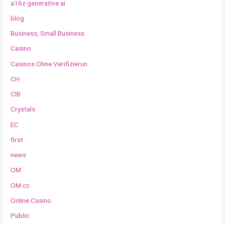
a16z generative ai
blog
Business, Small Business
Casino
Casinos Ohne Verifizierun
CH
CIB
Crystals
EC
first
news
OM
OM cc
Online Casino
Public