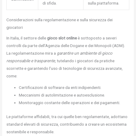
di sfida.
sulla piattaforma.
Considerazioni sulla regolamentazione e sulla sicurezza dei
giocatori
In Italia, il settore delle
gioco slot online
è sottoposto a severi
controlli da parte dell’Agenzia delle Dogane e dei Monopoli (ADM).
La regolamentazione mira a
garantire un ambiente di gioco
responsabile e trasparente
, tutelando i giocatori da pratiche
scorrette e garantendo l’uso di tecnologie di sicurezza avanzate,
come:
Certificazioni di software da enti indipendenti.
Meccanismi di autolimitazione e autoesclusione.
Monitoraggio costante delle operazioni e dei pagamenti.
Le piattaforme affidabili, tra cui quelle ben regolamentate, adottano
standard elevati di sicurezza, contribuendo a creare un ecosistema
sostenibile e responsabile.