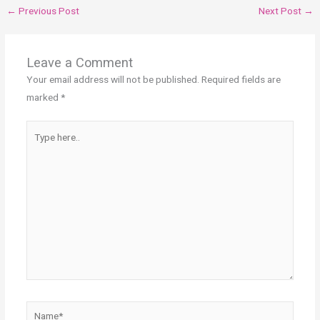
←
Previous Post
Next Post
→
Leave a Comment
Your email address will not be published.
Required fields are
marked
*
Type
here..
Name*