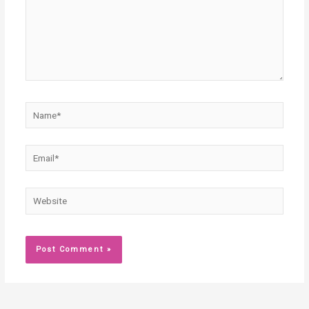
Name*
Email*
Website