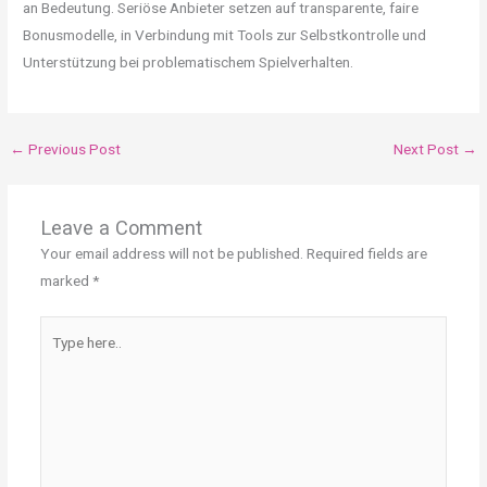
an Bedeutung. Seriöse Anbieter setzen auf transparente, faire
Bonusmodelle, in Verbindung mit Tools zur Selbstkontrolle und
Unterstützung bei problematischem Spielverhalten.
←
Previous Post
Next Post
→
Leave a Comment
Your email address will not be published.
Required fields are
marked
*
Type
here..