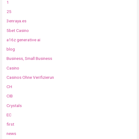
1
25
3enraya.es
5bet Casino
a16z generative ai
blog
Business, Small Business
Casino
Casinos Ohne Verifizierun
CH
CIB
Crystals
EC
first
news