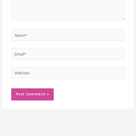
Name*
Email*
Website