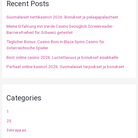
Recent Posts
Suomalaiset nettikasinot 2026: Bonukset ja pelaajapalautteet
Meine Erfahrung mit Verde Casino bezüglich Screenreader-
Barrierefreiheit für Schweiz getestet
Täglicher Bonus: Casino Boni in Blaze Spins Casino für
österreichische Spieler
Best online casino 2026: Luotettavuus ja bonukset asiakkaille
Parhaat online kasinot 2026: Suomalaiset tarjoukset ja bonukset
Categories
1
25
3enraya.es