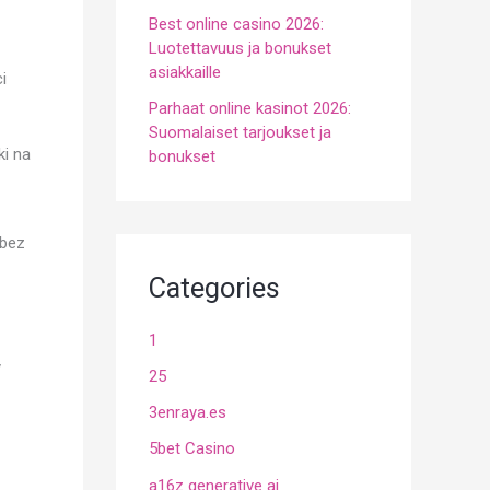
Best online casino 2026:
Luotettavuus ja bonukset
asiakkaille
i
Parhaat online kasinot 2026:
Suomalaiset tarjoukset ja
ki na
bonukset
 bez
Categories
1
y
25
3enraya.es
5bet Casino
a16z generative ai