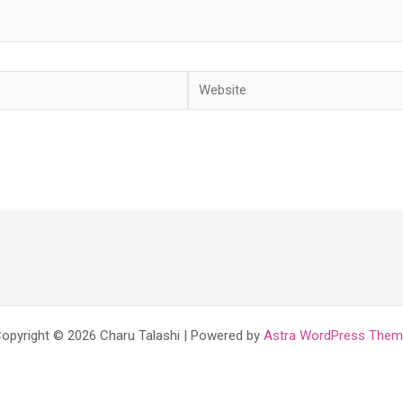
Website
opyright © 2026 Charu Talashi | Powered by
Astra WordPress The