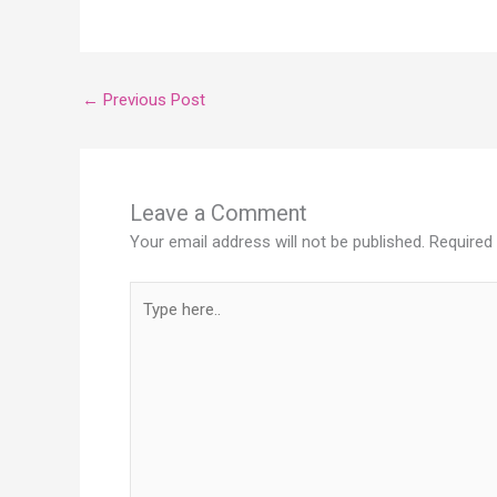
←
Previous Post
Leave a Comment
Your email address will not be published.
Required
Type
here..