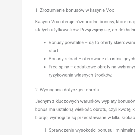
1. Zrozumienie bonusów w kasynie Vox
Kasyno Vox oferuje różnorodne bonusy, które maj
stałych użytkowników. Przyjrzyjmy się, co dokładn
Bonusy powitalne – są to oferty skierowan
start.
Bonusy reload – oferowane dla istniejącyc
Free spiny – dodatkowe obroty na wybrany
ryzykowania własnych środków.
2. Wymagania dotyczące obrotu
Jednym z kluczowych warunków wypłaty bonusów 
bonus ma ustaloną wielkość obrotu, czyli kwotę, 
biorąc, wymogi te są przedstawiane w kilku krokac
Sprawdzenie wysokości bonusu i minimalneg