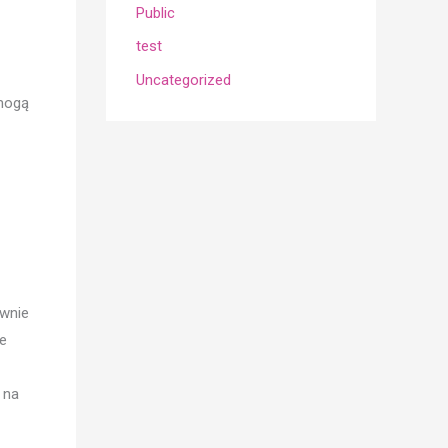
Public
test
Uncategorized
 mogą
ównie
e
 na