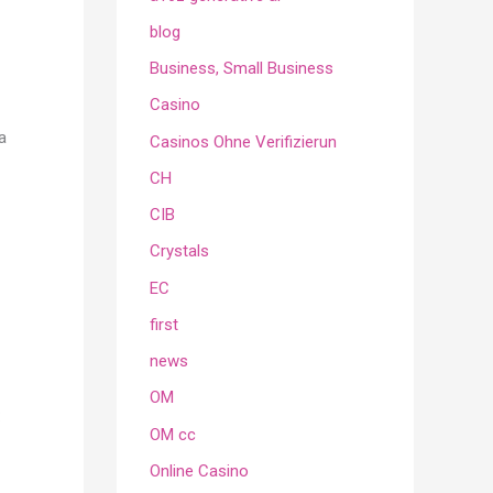
blog
Business, Small Business
Casino
a
Casinos Ohne Verifizierun
CH
CIB
Crystals
EC
first
news
OM
:
OM cc
Online Casino