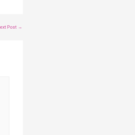
ext Post
→