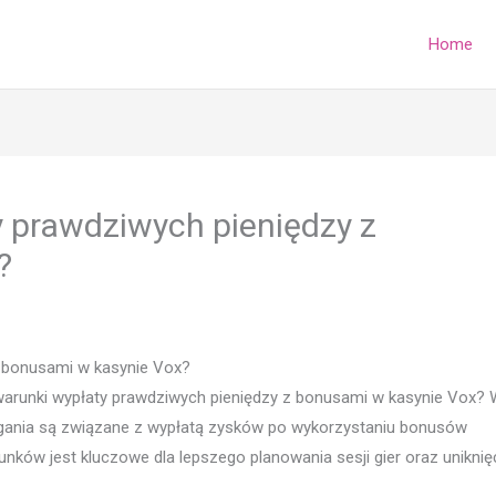
Home
y prawdziwych pieniędzy z
?
z bonusami w kasynie Vox?
są warunki wypłaty prawdziwych pieniędzy z bonusami w kasynie Vox?
ymagania są związane z wypłatą zysków po wykorzystaniu bonusów
ków jest kluczowe dla lepszego planowania sesji gier oraz uniknię