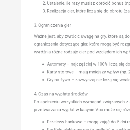
Ustalenie, ile razy musisz obrócić bonus (np
Realizacja gier, które liczą się do obrotu 
3. Ograniczenia gier
Ważne jest, aby zwrócić uwagę na gry, które są
ograniczenia dotyczące gier, które mogą być ro
wyróżnia różne rodzaje gier pod względem ich wp
Automaty – najczęściej w 100% liczą się do
Karty stołowe – mają mniejszy wpływ (np. 
Gry na żywo – zazwyczaj nie liczą się wcal
4. Czas na wypłatę środków
Po spełnieniu wszystkich wymagań związanych z 
przetwarzania wypłat w kasynie Vox może się róż
Przelewy bankowe – mogą zająć do 5 dni r
Portfele elektroniczne (e-wallets) – szybko