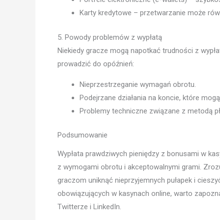
Karty kredytowe – przetwarzanie może równ
5. Powody problemów z wypłatą
Niekiedy gracze mogą napotkać trudności z wypłat
prowadzić do opóźnień:
Nieprzestrzeganie wymagań obrotu.
Podejrzane działania na koncie, które mogą
Problemy techniczne związane z metodą pł
Podsumowanie
Wypłata prawdziwych pieniędzy z bonusami w kas
z wymogami obrotu i akceptowalnymi grami. Zro
graczom uniknąć nieprzyjemnych pułapek i cieszyć
obowiązujących w kasynach online, warto zapozna
Twitterze i LinkedIn.