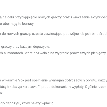
ą na celu przyciągnięcie nowych graczy oraz zwiększenie aktywnośc
ie obejmują te bonusy:
e do nowych graczy, często zawierające podwójne lub potrójne środ
h graczy przy każdym depozycie.
ch automatach, które pozwalają na wygranie prawdziwych pieniędzy
w kasynie Vox jest spełnienie wymagań dotyczących obrotu. Każd
którą trzeba „przerotować” przed dokonaniem wypłaty. Ogólnie rzecz
h:
o depozytu, który należy wpłacić.