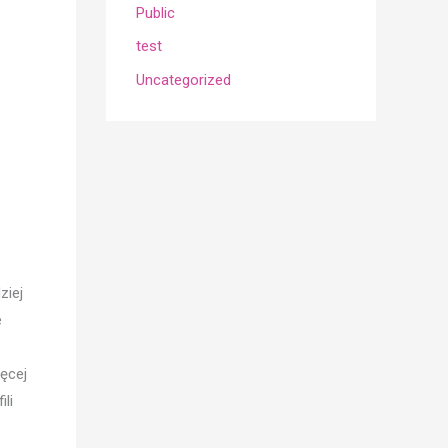
Public
test
Uncategorized
ziej
e
ęcej
li