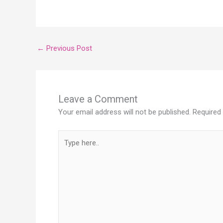
←
Previous Post
Leave a Comment
Your email address will not be published.
Required
Type
here..