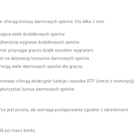
 oferują bonusy darmowych spinów. Oto kilka z nich:
ująca wiele dodatkowych spinów.
żliwością wygrania dodatkowych spinów.
arnie przyciąga graczy dzięki wysokim wygranym.
mi na aktywację bonusów darmowych spinów.
oferują wiele darmowych spinów dla graczy.
ieważ oferują atrakcyjne funkcje i wysokie RTP (zwrot z inwestycji)
 wykorzystać bonus darmowych spinów.
x jest prosta, ale wymaga postępowania zgodnie z określonymi
śli już masz konto.