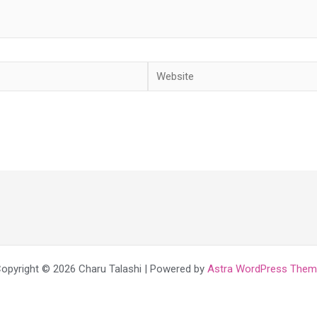
Website
opyright © 2026 Charu Talashi | Powered by
Astra WordPress The