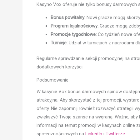
Kasyno Vox oferuje nie tylko bonusy darmowych spin
Bonus powitalny:
Nowi gracze mogą skorzys
Program lojalnościowy:
Gracze mogą zdobyw
Promocje tygodniowe:
Co tydzień nowe ofer
Turnieje:
Udział w turniejach z nagrodami dl
Regularne sprawdzanie sekcji promocyjnej na stro
dodatkowych korzyści.
Podsumowanie
W kasynie Vox bonus darmowych spinów dostępny je
atrakcyjna. Aby skorzystać z tej promocji, wystar
oferty. Nie zapomnij również rozważyć strategii 
zwiększyć Twoje szanse na wygraną. Ważne, aby by
informacji na temat promocji w kasynach online
społecznościowych na
LinkedIn
i
Twitterze
.