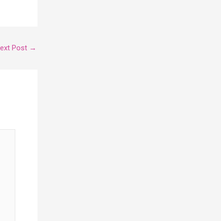
ext Post
→