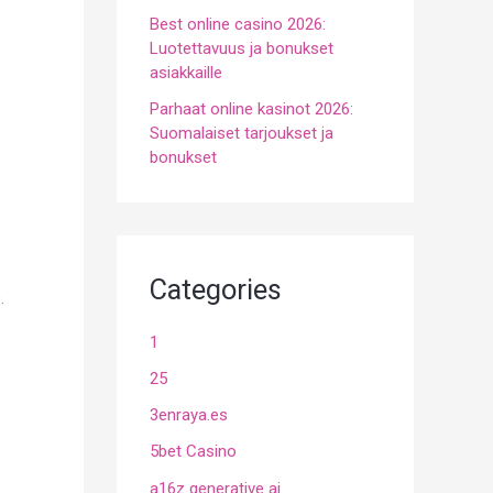
Best online casino 2026:
Luotettavuus ja bonukset
asiakkaille
Parhaat online kasinot 2026:
Suomalaiset tarjoukset ja
bonukset
Categories
.
1
25
3enraya.es
5bet Casino
a16z generative ai