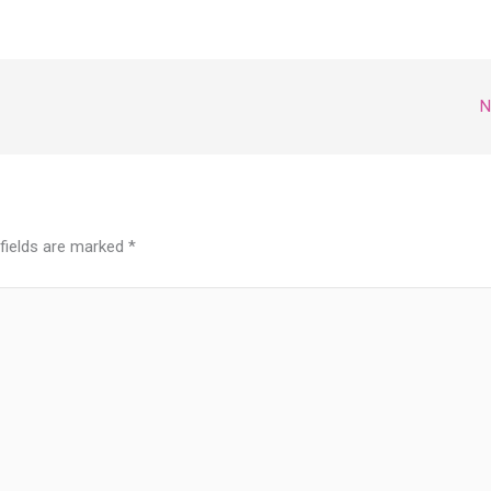
N
 fields are marked
*