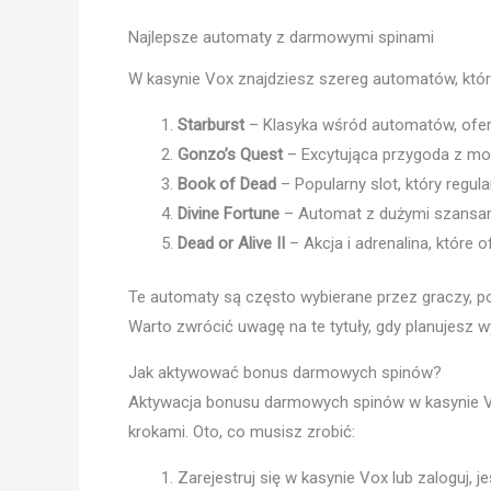
Najlepsze automaty z darmowymi spinami
W kasynie Vox znajdziesz szereg automatów, które
Starburst
– Klasyka wśród automatów, ofer
Gonzo’s Quest
– Excytująca przygoda z mo
Book of Dead
– Popularny slot, który regul
Divine Fortune
– Automat z dużymi szansa
Dead or Alive II
– Akcja i adrenalina, które 
Te automaty są często wybierane przez graczy, pon
Warto zwrócić uwagę na te tytuły, gdy planujesz
Jak aktywować bonus darmowych spinów?
Aktywacja bonusu darmowych spinów w kasynie Vo
krokami. Oto, co musisz zrobić:
Zarejestruj się w kasynie Vox lub zaloguj, je