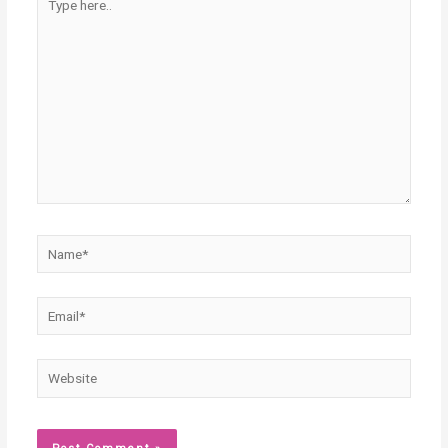
here..
Name*
Email*
Website