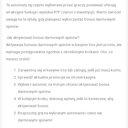
Te automaty są często wybierane przez graczy, ponieważ oferują
atrakcyjne funkcje i wysokie RTP (zwrot z inwestycji). Warto zwrócić
uwagę na te tytuły, gdy planujesz wykorzystać bonus darmowych
spinów.
Jak aktywować bonus darmowych spinów?
Aktywacja bonusu darmowych spinów w kasynie Vox jest prosta, ale
wymaga postępowania zgodnie z określonymi krokami. Oto, co
musisz zrobić:
Zarejestruj się w kasynie Vox lub zaloguj, jeśli już masz konto.
Sprawdź aktualne promocje na stronie kasyna.
Wybierz automat, na którym chcesz aktywować bonus
darmowych spinów.
W kolejnym kroku, dokonaj wpłaty, jeśli to konieczne, aby
aktywować bonus.
Rozpocznij grę na wybranym automacie i ciesz się
darmowymi spinami!