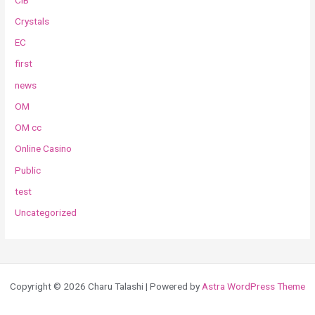
Crystals
EC
first
news
OM
OM cc
Online Casino
Public
test
Uncategorized
Copyright © 2026 Charu Talashi | Powered by
Astra WordPress Theme