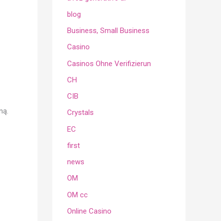
blog
Business, Small Business
Casino
Casinos Ohne Verifizierun
CH
CIB
ną.
Crystals
EC
first
news
OM
OM cc
Online Casino