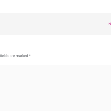
N
 fields are marked
*