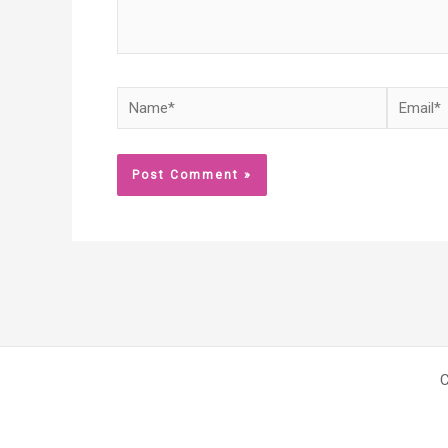
Name*
Email*
C