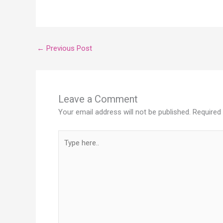
←
Previous Post
Leave a Comment
Your email address will not be published.
Required
Type
here..