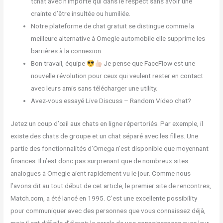
tchat avec n’importe qui dans le respect sans avoir une
crainte d’être insultée ou humiliée.
Notre plateforme de chat gratuit se distingue comme la
meilleure alternative à Omegle automobile elle supprime les
barrières à la connexion.
Bon travail, équipe
Je pense que FaceFlow est une
nouvelle révolution pour ceux qui veulent rester en contact
avec leurs amis sans télécharger une utility.
Avez-vous essayé Live Discuss – Random Video chat?
Jetez un coup d’œil aux chats en ligne répertoriés. Par exemple, il
existe des chats de groupe et un chat séparé avec les filles. Une
partie des fonctionnalités d’Omega n’est disponible que moyennant
finances. Il n’est donc pas surprenant que de nombreux sites
analogues à Omegle aient rapidement vu le jour. Comme nous
l’avons dit au tout début de cet article, le premier site de rencontres,
Match.com, a été lancé en 1995. C’est une excellente possibility
pour communiquer avec des personnes que vous connaissez déjà,
mais il est difficile d’élargir le cercle de vos connaissances avec leur