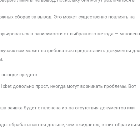
верьте лимиты на вывод, поскольку они могут различаться в
можных сборах за вывод. Это может существенно повлиять на
арьироваться в зависимости от выбранного метода — мгновенно
случаях вам может потребоваться предоставить документы дл
м.
и выводе средств
1xbet довольно прост, иногда могут возникать проблемы. Вот
ша заявка будет отклонена из-за отсутствия документов или
ды обрабатываются дольше, чем ожидается, стоит обратиться