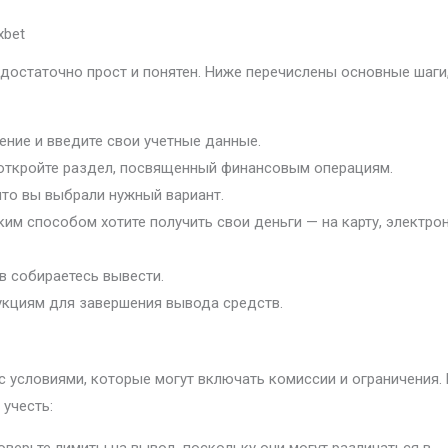
xbet
достаточно прост и понятен. Ниже перечислены основные шаги
ние и введите свои учетные данные.
откройте раздел, посвященный финансовым операциям.
что вы выбрали нужный вариант.
ким способом хотите получить свои деньги — на карту, электро
в собираетесь вывести.
укциям для завершения вывода средств.
 условиями, которые могут включать комиссии и ограничения. 
учесть: