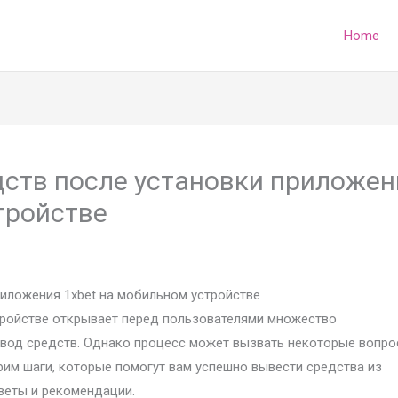
Home
дств после установки приложен
тройстве
риложения 1xbet на мобильном устройстве
тройстве открывает перед пользователями множество
вод средств. Однако процесс может вызвать некоторые вопро
рим шаги, которые помогут вам успешно вывести средства из
веты и рекомендации.