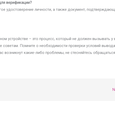
для верификации?
гое удостоверение личности, а также документ, подтверждаю
ном устройстве – это процесс, который не должен вызывать у 
е советам. Помните о необходимости проверки условий вывода
ас возникнут какие-либо проблемы, не стесняйтесь обращаться
N